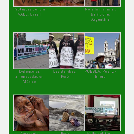
Protestas contra
No a la minería ,
VALE, Brasil
Bariloche,
Argentina
Defensoras
Las Bambas,
PUEBLA, Pue, 27
amenazadas en
Perú
Enero
México
Amazonía
Perú
Valle del Elqui