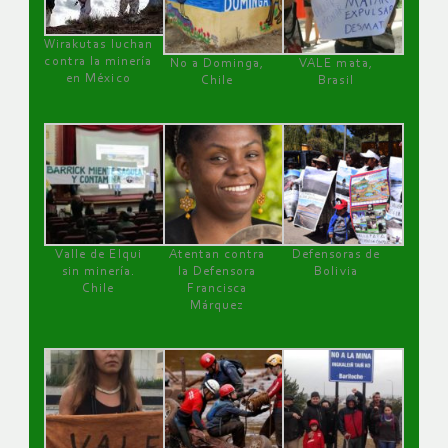
Wirakutas luchan
contra la minería
No a Dominga,
VALE mata,
en México
Chile
Brasil
Valle de Elqui
Atentan contra
Defensoras de
sin minería.
la Defensora
Bolivia
Chile
Francisca
Márquez