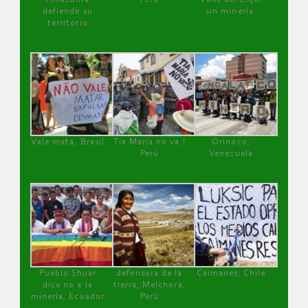
defiende su
sin minería.
territorio
Vale mata, Brasil
Tía María no va !
Orinoco,
Perú
Venezuela
Pueblo Shuar
defensora de la
Caimanes, Chile
dice no a la
tierra, Melchora,
minería, Ecuador
Perú