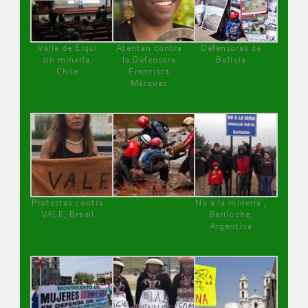
Valle de Elqui
Atentan contra
Defensoras de
sin minería.
la Defensora
Bolivia
Chile
Francisca
Márquez
Protestas contra
No a la minería ,
VALE, Brasil
Bariloche,
Argentina