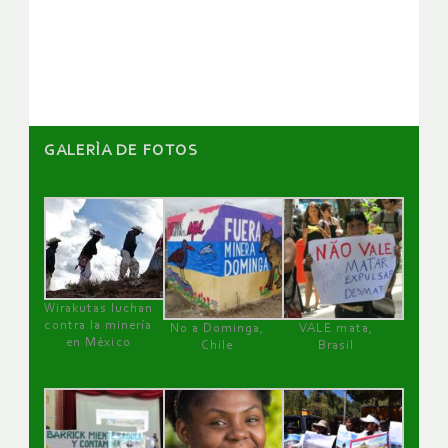
de
artículos
GALERÌA DE FOTOS
Wirakutas luchan
contra la minería
No a Dominga,
VALE mata,
en México
Chile
Brasil