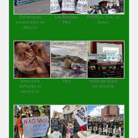
Defensoras
Las Bambas,
PUEBLA, Pue, 27
amenazadas en
Perú
Enero
México
Amazonía
Perú
Valle del Elqui
defiende su
sin minería.
territorio