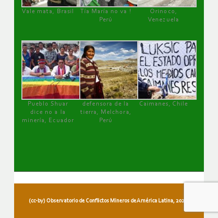
Vale mata, Brasil
Tía María no va !
Orinoco,
Perú
Venezuela
Pueblo Shuar
defensora de la
Caimanes, Chile
dice no a la
tierra, Melchora,
minería, Ecuador
Perú
(cc-by) Observatorio de Conflictos Mineros de América Latina, 2026