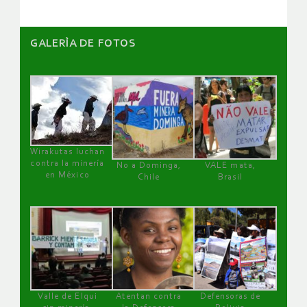
GALERÌA DE FOTOS
Wirakutas luchan
contra la minería
No a Dominga,
VALE mata,
en México
Chile
Brasil
Valle de Elqui
Atentan contra
Defensoras de