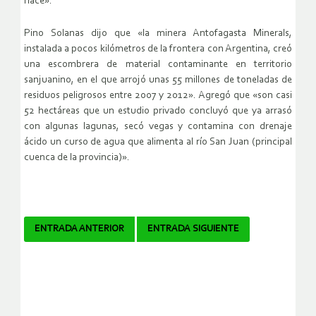
hace».
Pino Solanas dijo que «la minera Antofagasta Minerals,
instalada a pocos kilómetros de la frontera con Argentina, creó
una escombrera de material contaminante en territorio
sanjuanino, en el que arrojó unas 55 millones de toneladas de
residuos peligrosos entre 2007 y 2012». Agregó que «son casi
52 hectáreas que un estudio privado concluyó que ya arrasó
con algunas lagunas, secó vegas y contamina con drenaje
ácido un curso de agua que alimenta al río San Juan (principal
cuenca de la provincia)».
Navegador
ENTRADA ANTERIOR
ENTRADA SIGUIENTE
de
artículos