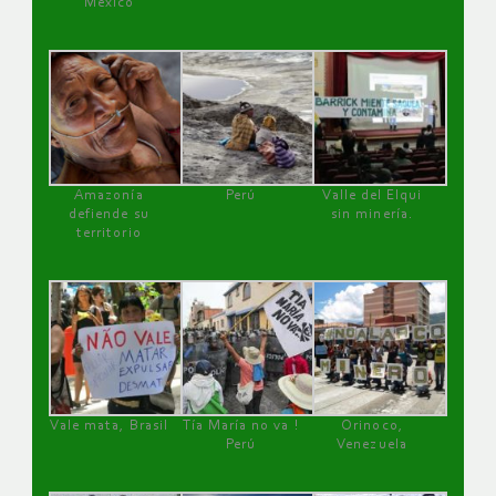
México
Amazonía
Perú
Valle del Elqui
defiende su
sin minería.
territorio
Vale mata, Brasil
Tía María no va !
Orinoco,
Perú
Venezuela