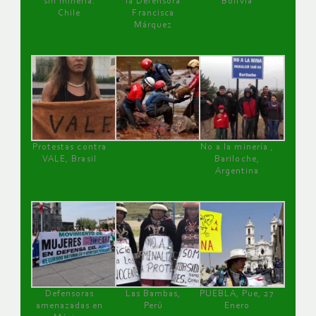
sin minería.
la Defensora
Bolivia
Chile
Francisca
Márquez
Protestas contra
No a la minería ,
VALE, Brasil
Bariloche,
Argentina
Defensoras
Las Bambas,
PUEBLA, Pue, 27
amenazadas en
Perú
Enero