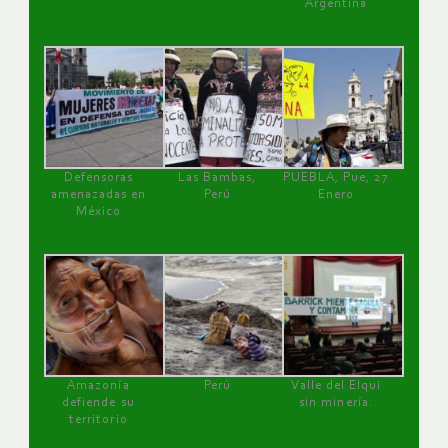
Argentina
Defensoras
Las Bambas,
PUEBLA, Pue, 27
amenazadas en
Perú
Enero
México
Amazonía
Perú
Valle del Elqui
defiende su
sin minería.
territorio