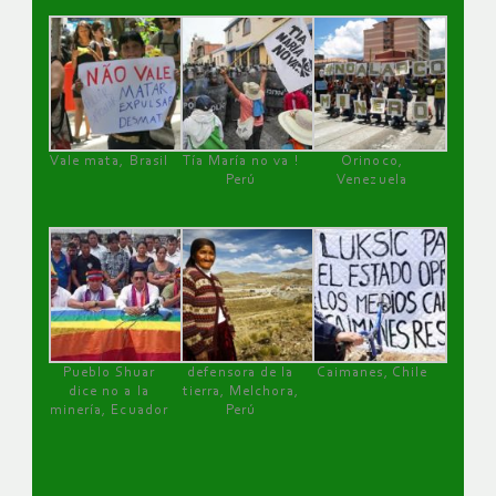
Vale mata, Brasil
Tía María no va !
Orinoco,
Perú
Venezuela
Pueblo Shuar
defensora de la
Caimanes, Chile
dice no a la
tierra, Melchora,
minería, Ecuador
Perú