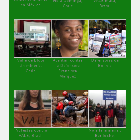
No a Dominga,
VALE mata,
en México
Chile
Brasil
Valle de Elqui
Atentan contra
Defensoras de
sin minería.
la Defensora
Bolivia
Chile
Francisca
Márquez
Protestas contra
No a la minería ,
VALE, Brasil
Bariloche,