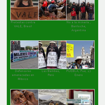
Protestas contra
No a la minería ,
VALE, Brasil
Bariloche,
Argentina
Defensoras
Las Bambas,
PUEBLA, Pue, 27
amenazadas en
Perú
Enero
México