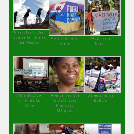
Wirakutas luchan
contra la minería
No a Dominga,
VALE mata,
en México
Chile
Brasil
Valle de Elqui
Atentan contra
Defensoras de
sin minería.
la Defensora
Bolivia
Chile
Francisca
Márquez