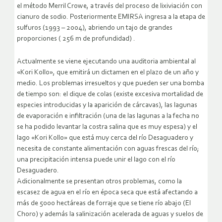
el método Merril Crowe, a través del proceso de lixiviación con
cianuro de sodio. Posteriormente EMIRSA ingresa a la etapa de
sulfuros (1993 – 2004), abriendo un tajo de grandes
proporciones ( 256 m de profundidad) .
Actualmente se viene ejecutando una auditoria ambiental al
«Kori Kollo», que emitirá un dictamen en el plazo de un año y
medio. Los problemas irresueltos y que pueden ser una bomba
de tiempo son: el dique de colas (existe excesiva mortalidad de
especies introducidas y la aparición de cárcavas), las lagunas
de evaporación e infiltración (una de las lagunas a la fecha no
se ha podido levantar la costra salina que es muy espesa) y el
lago «Kori Kollo» que está muy cerca del río Desaguadero y
necesita de constante alimentación con aguas frescas del río;
una precipitación intensa puede unir el lago con el río
Desaguadero.
Adicionalmente se presentan otros problemas, como la
escasez de agua en el río en época seca que está afectando a
más de 5000 hectáreas de forraje que se tiene río abajo (El
Choro) y además la salinización acelerada de aguas y suelos de