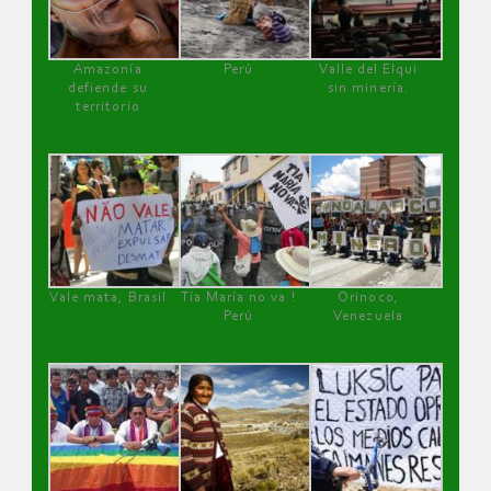
Amazonía
Perú
Valle del Elqui
defiende su
sin minería.
territorio
Vale mata, Brasil
Tía María no va !
Orinoco,
Perú
Venezuela