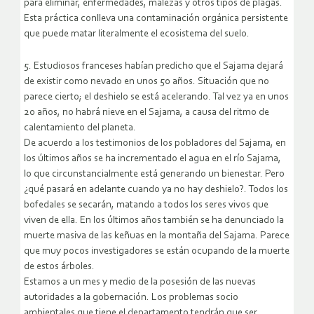
para eliminar, enfermedades, malezas y otros tipos de plagas.
Esta práctica conlleva una contaminación orgánica persistente
que puede matar literalmente el ecosistema del suelo.
5. Estudiosos franceses habían predicho que el Sajama dejará
de existir como nevado en unos 50 años. Situación que no
parece cierto; el deshielo se está acelerando. Tal vez ya en unos
20 años, no habrá nieve en el Sajama, a causa del ritmo de
calentamiento del planeta.
De acuerdo a los testimonios de los pobladores del Sajama, en
los últimos años se ha incrementado el agua en el río Sajama,
lo que circunstancialmente está generando un bienestar. Pero
¿qué pasará en adelante cuando ya no hay deshielo?. Todos los
bofedales se secarán, matando a todos los seres vivos que
viven de ella. En los últimos años también se ha denunciado la
muerte masiva de las keñuas en la montaña del Sajama. Parece
que muy pocos investigadores se están ocupando de la muerte
de estos árboles.
Estamos a un mes y medio de la posesión de las nuevas
autoridades a la gobernación. Los problemas socio
ambientales que tiene el departamento tendrán que ser