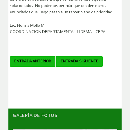
solucionados. No podemos permitir que queden meros
enunciados que luego pasan a un tercer plano de prioridad.
Lic. Norma Mollo M.
COORDINACION DEPARTAMENTAL LIDEMA – CEPA
Navegador
ENTRADA ANTERIOR
ENTRADA SIGUIENTE
de
artículos
GALERÌA DE FOTOS