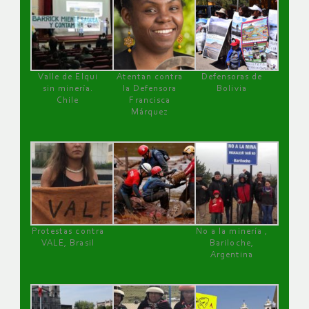
Valle de Elqui
Atentan contra
Defensoras de
sin minería.
la Defensora
Bolivia
Chile
Francisca
Márquez
Protestas contra
No a la minería ,
VALE, Brasil
Bariloche,
Argentina