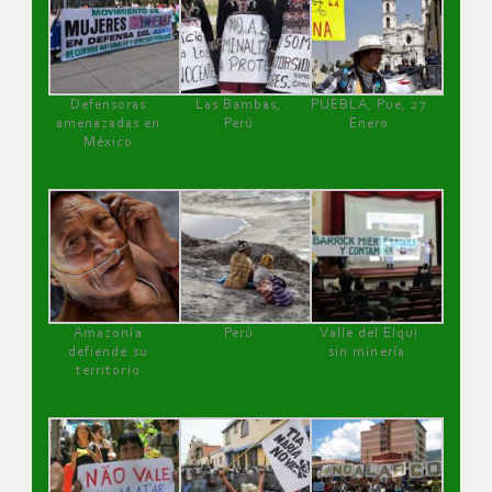
Defensoras
Las Bambas,
PUEBLA, Pue, 27
amenazadas en
Perú
Enero
México
Amazonía
Perú
Valle del Elqui
defiende su
sin minería.
territorio