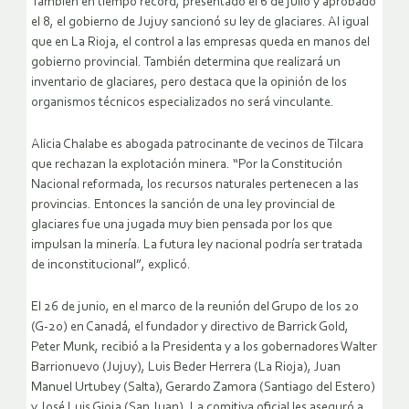
También en tiempo record, presentado el 6 de julio y aprobado
el 8, el gobierno de Jujuy sancionó su ley de glaciares. Al igual
que en La Rioja, el control a las empresas queda en manos del
gobierno provincial. También determina que realizará un
inventario de glaciares, pero destaca que la opinión de los
organismos técnicos especializados no será vinculante.
Alicia Chalabe es abogada patrocinante de vecinos de Tilcara
que rechazan la explotación minera. “Por la Constitución
Nacional reformada, los recursos naturales pertenecen a las
provincias. Entonces la sanción de una ley provincial de
glaciares fue una jugada muy bien pensada por los que
impulsan la minería. La futura ley nacional podría ser tratada
de inconstitucional”, explicó.
El 26 de junio, en el marco de la reunión del Grupo de los 20
(G-20) en Canadá, el fundador y directivo de Barrick Gold,
Peter Munk, recibió a la Presidenta y a los gobernadores Walter
Barrionuevo (Jujuy), Luis Beder Herrera (La Rioja), Juan
Manuel Urtubey (Salta), Gerardo Zamora (Santiago del Estero)
y José Luis Gioja (San Juan). La comitiva oficial les aseguró a