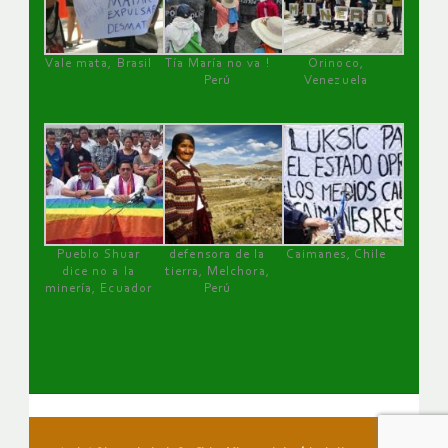
Vale mata, Brasil
Tía María no va !
Orinoco,
Perú
Venezuela
Pueblo Shuar
defensora de la
Caimanes, Chile
dice no a la
tierra, Melchora,
minería, Ecuador
Perú