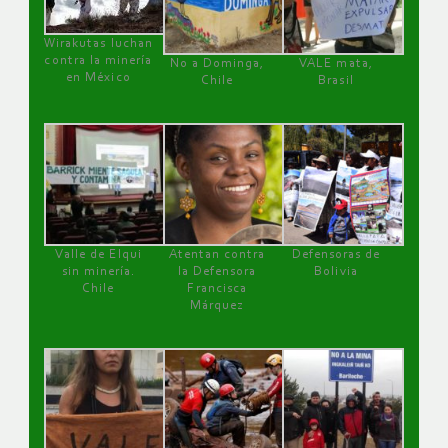
Wirakutas luchan
contra la minería
No a Dominga,
VALE mata,
en México
Chile
Brasil
Valle de Elqui
Atentan contra
Defensoras de
sin minería.
la Defensora
Bolivia
Chile
Francisca
Márquez