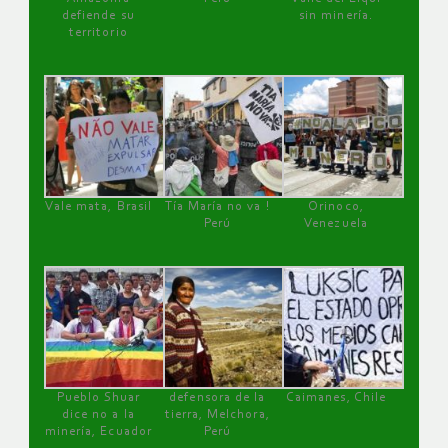
defiende su
sin minería.
territorio
Vale mata, Brasil
Tía María no va !
Orinoco,
Perú
Venezuela
Pueblo Shuar
defensora de la
Caimanes, Chile
dice no a la
tierra, Melchora,
minería, Ecuador
Perú