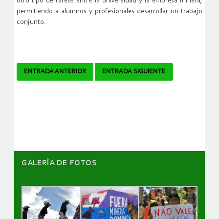
otro tipo de tareas entre la universidad y la empresa minera,
permitiendo a alumnos y profesionales desarrollar un trabajo
conjunto.
Navegador
ENTRADA ANTERIOR
ENTRADA SIGUIENTE
de
artículos
GALERÌA DE FOTOS