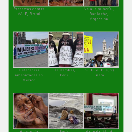
Protestas contra
No a la minería ,
VALE, Brasil
Bariloche,
Argentina
Defensoras
Las Bambas,
PUEBLA, Pue, 27
amenazadas en
Perú
Enero
México
Amazonía
Perú
Valle del Elqui