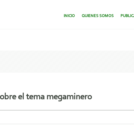
SALTAR AL CONTENIDO.
INICIO
QUIENES SOMOS
PUBLI
 sobre el tema megaminero