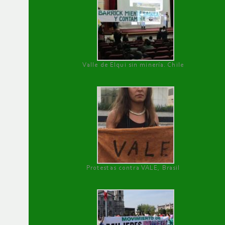
Valle de Elqui sin minería. Chile
Protestas contra VALE, Brasil