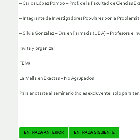
– Carlos López Pombo – Prof. de la Facultad de Ciencias E
– Integrante de Investigadores Populares por la Problemát
– Silvia González – Dra en Farmacia (UBA) – Profesora e In
Invita y organiza:
FEM!
La Mella en Exactas + No Agrupados
Para anotarte al seminario (no es excluyente! solo para t
Navegador
ENTRADA ANTERIOR
ENTRADA SIGUIENTE