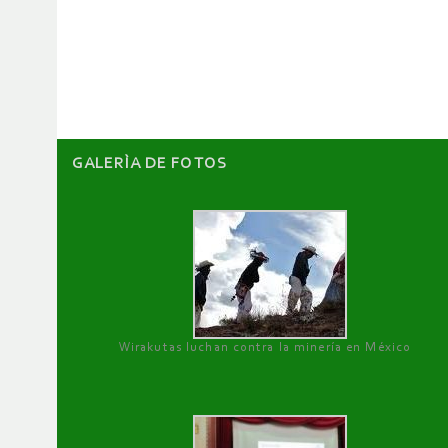
de
artículos
GALERÌA DE FOTOS
Wirakutas luchan contra la minería en México