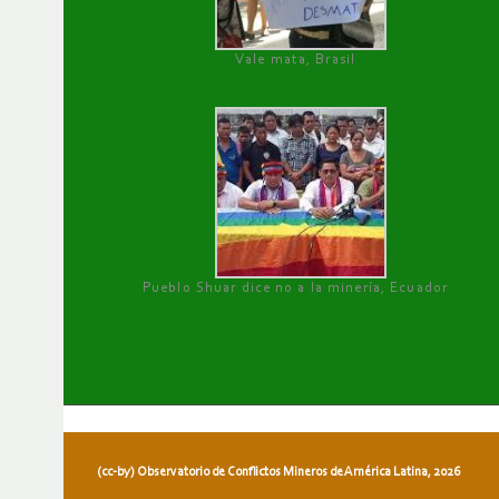
Vale mata, Brasil
Pueblo Shuar dice no a la minería, Ecuador
(cc-by) Observatorio de Conflictos Mineros de América Latina, 2026