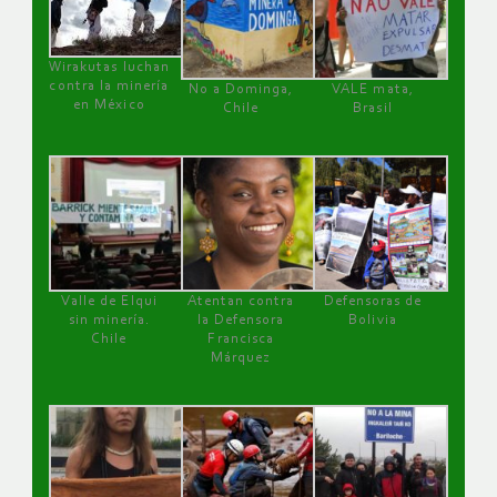
Wirakutas luchan
contra la minería
No a Dominga,
VALE mata,
en México
Chile
Brasil
Valle de Elqui
Atentan contra
Defensoras de
sin minería.
la Defensora
Bolivia
Chile
Francisca
Márquez