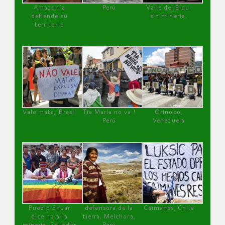
Amazonía
Perú
Valle del Elqui
defiende su
sin minería.
territorio
Vale mata, Brasil
Tía María no va !
Orinoco,
Perú
Venezuela
Pueblo Shuar
defensora de la
Caimanes, Chile
dice no a la
tierra, Melchora,