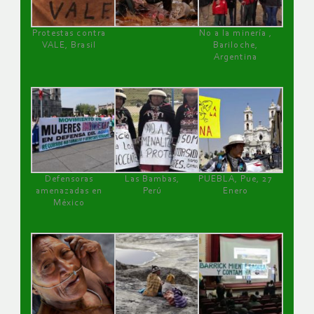
Protestas contra
No a la minería ,
VALE, Brasil
Bariloche,
Argentina
Defensoras
Las Bambas,
PUEBLA, Pue, 27
amenazadas en
Perú
Enero
México