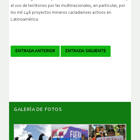
el uso de territorios por las multinacionales, en particular, por
los mil 246 proyectos mineros canadienses activos en
Latinoamérica.
Navegador
ENTRADA ANTERIOR
ENTRADA SIGUIENTE
de
artículos
GALERÌA DE FOTOS