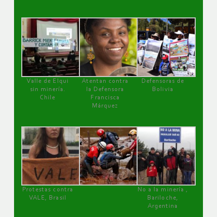
Valle de Elqui
Atentan contra
Defensoras de
sin minería.
la Defensora
Bolivia
Chile
Francisca
Márquez
Protestas contra
No a la minería ,
VALE, Brasil
Bariloche,
Argentina