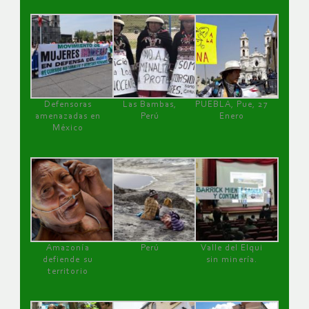
Defensoras
Las Bambas,
PUEBLA, Pue, 27
amenazadas en
Perú
Enero
México
Amazonía
Perú
Valle del Elqui
defiende su
sin minería.
territorio