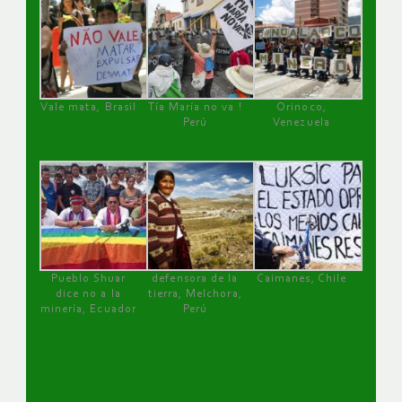
Vale mata, Brasil
Tía María no va !
Orinoco,
Perú
Venezuela
Pueblo Shuar
defensora de la
Caimanes, Chile
dice no a la
tierra, Melchora,
minería, Ecuador
Perú