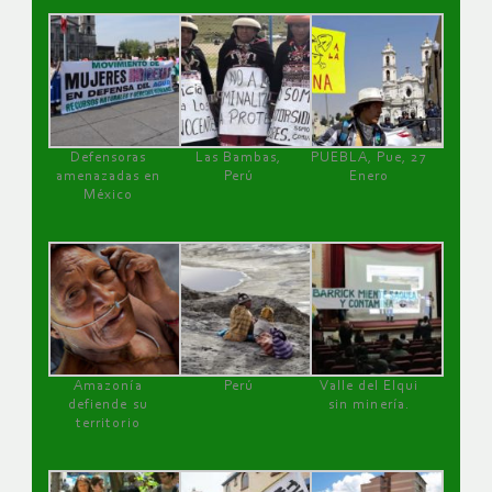
Defensoras
Las Bambas,
PUEBLA, Pue, 27
amenazadas en
Perú
Enero
México
Amazonía
Perú
Valle del Elqui
defiende su
sin minería.
territorio