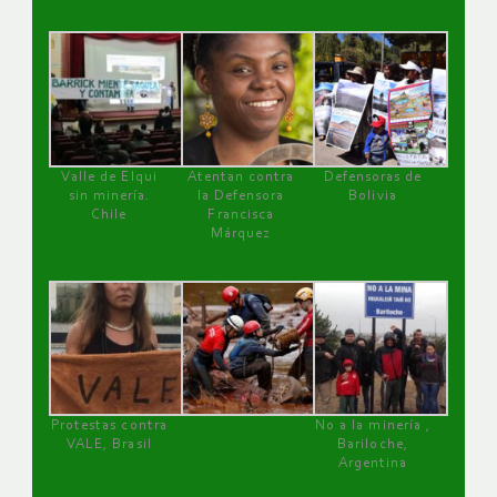
Valle de Elqui
Atentan contra
Defensoras de
sin minería.
la Defensora
Bolivia
Chile
Francisca
Márquez
Protestas contra
No a la minería ,
VALE, Brasil
Bariloche,
Argentina