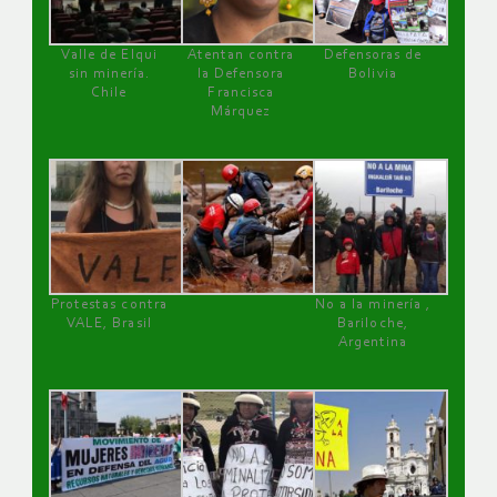
Valle de Elqui
Atentan contra
Defensoras de
sin minería.
la Defensora
Bolivia
Chile
Francisca
Márquez
Protestas contra
No a la minería ,
VALE, Brasil
Bariloche,
Argentina