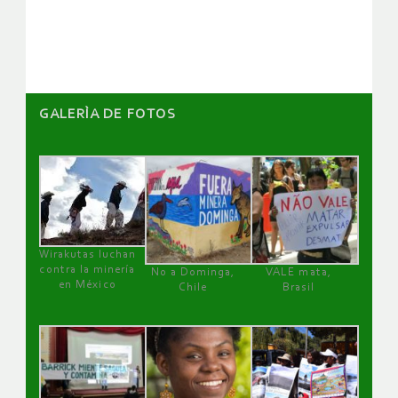
artículos
GALERÌA DE FOTOS
Wirakutas luchan
contra la minería
No a Dominga,
VALE mata,
en México
Chile
Brasil