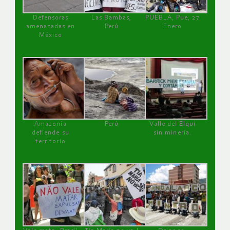
Defensoras
Las Bambas,
PUEBLA, Pue, 27
amenazadas en
Perú
Enero
México
Amazonía
Perú
Valle del Elqui
defiende su
sin minería.
territorio