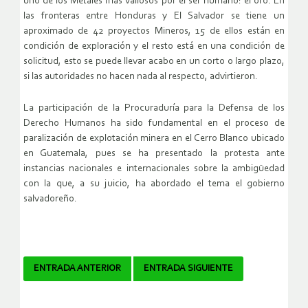
uno de los Metales más valiosos por el ser humano: el oro. En
las fronteras entre Honduras y El Salvador se tiene un
aproximado de 42 proyectos Mineros, 15 de ellos están en
condición de exploración y el resto está en una condición de
solicitud, esto se puede llevar acabo en un corto o largo plazo,
si las autoridades no hacen nada al respecto, advirtieron.
La participación de la Procuraduría para la Defensa de los
Derecho Humanos ha sido fundamental en el proceso de
paralización de explotación minera en el Cerro Blanco ubicado
en Guatemala, pues se ha presentado la protesta ante
instancias nacionales e internacionales sobre la ambigüedad
con la que, a su juicio, ha abordado el tema el gobierno
salvadoreño.
Navegador
ENTRADA ANTERIOR
ENTRADA SIGUIENTE
de