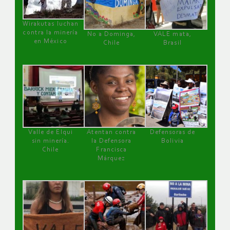
Wirakutas luchan
contra la minería
No a Dominga,
VALE mata,
en México
Chile
Brasil
Valle de Elqui
Atentan contra
Defensoras de
sin minería.
la Defensora
Bolivia
Chile
Francisca
Márquez