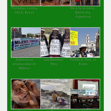
Protestas contra
No a la minería ,
VALE, Brasil
Bariloche,
Argentina
Defensoras
Las Bambas,
PUEBLA, Pue, 27
amenazadas en
Perú
Enero
México