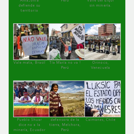
Amazonía
Perú
Valle del Elqui
defiende su
sin minería.
territorio
Vale mata, Brasil
Tía María no va !
Orinoco,
Perú
Venezuela
Pueblo Shuar
defensora de la
Caimanes, Chile
dice no a la
tierra, Melchora,
minería, Ecuador
Perú