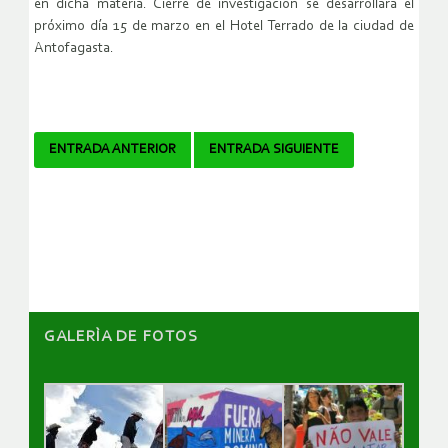
en dicha materia. Cierre de investigación se desarrollará el
próximo día 15 de marzo en el Hotel Terrado de la ciudad de
Antofagasta.
Navegador
ENTRADA ANTERIOR
ENTRADA SIGUIENTE
de
artículos
GALERÌA DE FOTOS