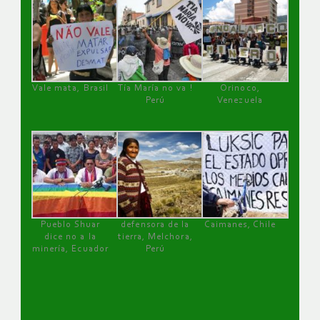
Vale mata, Brasil
Tía María no va !
Orinoco,
Perú
Venezuela
Pueblo Shuar
defensora de la
Caimanes, Chile
dice no a la
tierra, Melchora,
minería, Ecuador
Perú