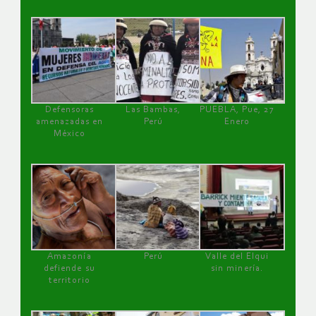
Defensoras
Las Bambas,
PUEBLA, Pue, 27
amenazadas en
Perú
Enero
México
Amazonía
Perú
Valle del Elqui
defiende su
sin minería.
territorio