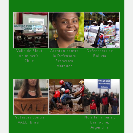
Valle de Elqui
Atentan contra
Defensoras de
sin minería.
la Defensora
Bolivia
Chile
Francisca
Márquez
Protestas contra
No a la minería ,
VALE, Brasil
Bariloche,
Argentina