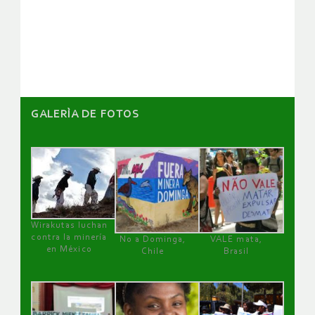
de
artículos
GALERÌA DE FOTOS
Wirakutas luchan
contra la minería
No a Dominga,
VALE mata,
en México
Chile
Brasil