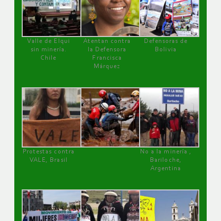
Valle de Elqui
Atentan contra
Defensoras de
sin minería.
la Defensora
Bolivia
Chile
Francisca
Márquez
Protestas contra
No a la minería ,
VALE, Brasil
Bariloche,
Argentina