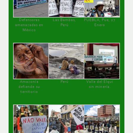
Defensoras
Las Bambas,
PUEBLA, Pue, 27
amenazadas en
Perú
Enero
México
Amazonía
Perú
Valle del Elqui
defiende su
sin minería.
territorio