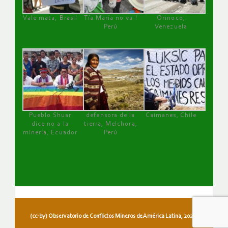
Vale mata, Brasil
Tía María no va !
Orinoco,
Perú
Venezuela
Pueblo Shuar
defensora de la
Caimanes, Chile
dice no a la
tierra, Melchora,
minería, Ecuador
Perú
(cc-by) Observatorio de Conflictos Mineros de América Latina, 2026