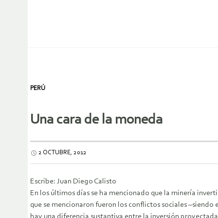
PERÚ
Una cara de la moneda
2 OCTUBRE, 2012
Escribe: Juan Diego Calisto
En los últimos días se ha mencionado que la minería inver
que se mencionaron fueron los conflictos sociales –siendo e
hay una diferencia sustantiva entre la inversión proyectada