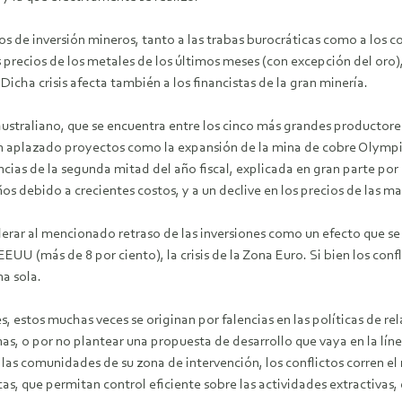
os de inversión mineros, tanto a las trabas burocráticas como a los c
precios de los metales de los últimos meses (con excepción del oro), 
cha crisis afecta también a los financistas de la gran minería.
ustraliano, que se encuentra entre los cinco más grandes productor
an aplazado proyectos como la expansión de la mina de cobre Olympi
cias de la segunda mitad del año fiscal, explicada en gran parte por
s debido a crecientes costos, y a un declive en los precios de las ma
erar al mencionado retraso de las inversiones como un efecto que se or
U (más de 8 por ciento), la crisis de la Zona Euro. Si bien los confli
na sola.
es, estos muchas veces se originan por falencias en las políticas de r
, o por no plantear una propuesta de desarrollo que vaya en la líne
las comunidades de su zona de intervención, los conflictos corren el 
cas, que permitan control eficiente sobre las actividades extractiva