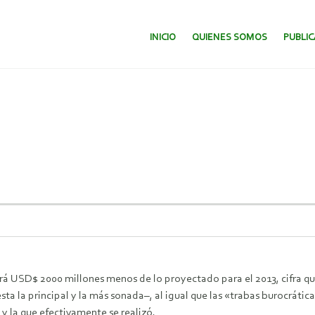
SALTAR AL CONTENIDO.
INICIO
QUIENES SOMOS
PUBLI
tirá USD$ 2000 millones menos de lo proyectado para el 2013, cifra 
sta la principal y la más sonada–, al igual que las «trabas burocráti
 y la que efectivamente se realizó.