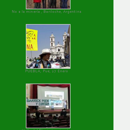
No a la minería , Bariloche, Argentina
PUEBLA, Pue, 27 Enero