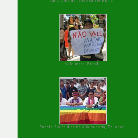
Amazonía defiende su territorio
Vale mata, Brasil
Pueblo Shuar dice no a la minería, Ecuador