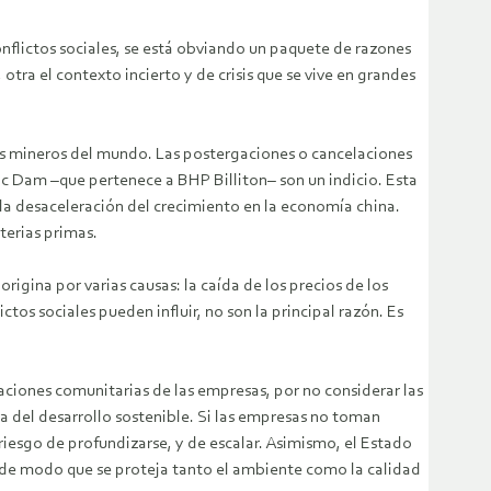
onflictos sociales, se está obviando un paquete de razones
otra el contexto incierto y de crisis que se vive en grandes
es mineros del mundo. Las postergaciones o cancelaciones
c Dam –que pertenece a BHP Billiton– son un indicio. Esta
 la desaceleración del crecimiento en la economía china.
terias primas.
igina por varias causas: la caída de los precios de los
ctos sociales pueden influir, no son la principal razón. Es
elaciones comunitarias de las empresas, por no considerar las
a del desarrollo sostenible. Si las empresas no toman
riesgo de profundizarse, y de escalar. Asimismo, el Estado
s, de modo que se proteja tanto el ambiente como la calidad