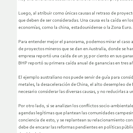
Luego, al atribuir como únicas causas al retraso de proyect
que deben de ser consideradas. Una causa es la caída en los 
economías, como la china, estadounidense o la Zona Euro. Di
Para entender mejor el panorama, podemos mirar el caso a
de proyectos mineros que se dan en Australia, donde se h
empresa reportó una caída de un 35 por ciento en sus ganan
BHP reportó su primera caída anual de ganancias en tres año
El ejemplo australiano nos puede servir de guía para consid
metales, la desaceleración de China, el alto desempleo de EEU
necesario considerar las diversas causas, y no reducirlas a u
Por otro lado, si se analizan los conflictos socio-ambiental
agendas legítimas que plantean las comunidades campesinas
conciencia de esto, y se replantean su relacionamiento con 
debe de encarar las reformas pendientes en políticas públi