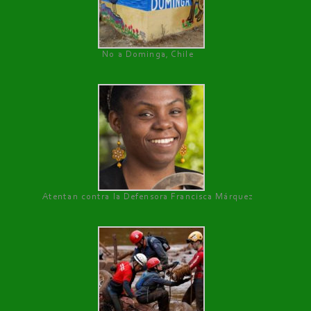
No a Dominga, Chile
Atentan contra la Defensora Francisca Márquez