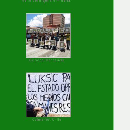
Valle del Elqui sin minería.
Orinoco, Venezuela
Caimanes, Chile