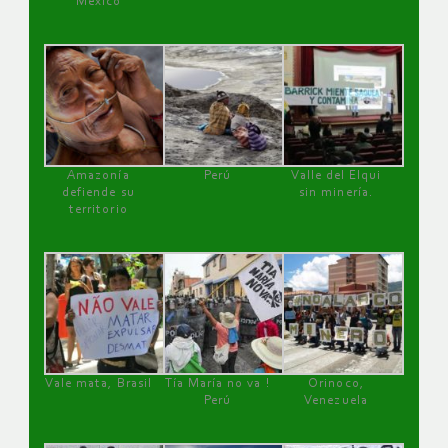
México
Amazonía
Perú
Valle del Elqui
defiende su
sin minería.
territorio
Vale mata, Brasil
Tía María no va !
Orinoco,
Perú
Venezuela