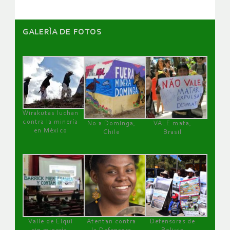
GALERÌA DE FOTOS
Wirakutas luchan
contra la minería
No a Dominga,
VALE mata,
en México
Chile
Brasil
Valle de Elqui
Atentan contra
Defensoras de