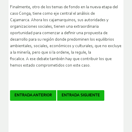
Finalmente, otro de los temas de fondo en la nueva etapa del
caso Conga, tiene como eje central el análisis de
Cajamarca. Ahora los cajamarquinos, sus autoridades y
organizaciones sociales, tienen una extraordinaria
oportunidad para comenzar a definir una propuesta de
desarrollo para su región donde predominen los equilibrios
ambientales, sociales, económicos y culturales; que no excluye
a la minería, pero que si la ordene, la regule, la
fiscalice. A ese debate también hay que contribuir los que
hemos estado comprometidos con este caso.
Navegador
ENTRADA ANTERIOR
ENTRADA SIGUIENTE
de
artículos