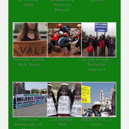
sin minería.
la Defensora
Bolivia
Chile
Francisca
Márquez
Protestas contra
No a la minería ,
VALE, Brasil
Bariloche,
Argentina
Defensoras
Las Bambas,
PUEBLA, Pue, 27
amenazadas en
Perú
Enero