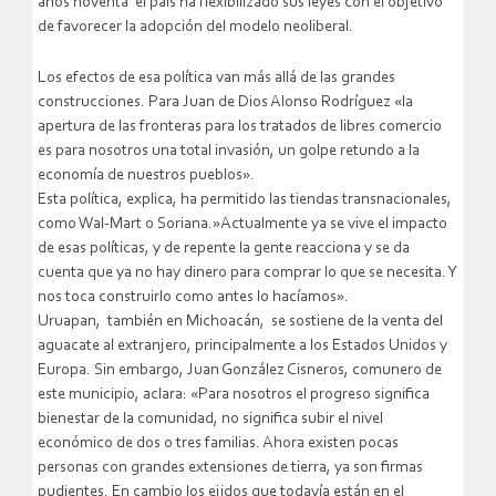
años noventa el país ha flexibilizado sus leyes con el objetivo
de favorecer la adopción del modelo neoliberal.
Los efectos de esa política van más allá de las grandes
construcciones. Para Juan de Dios Alonso Rodríguez «la
apertura de las fronteras para los tratados de libres comercio
es para nosotros una total invasión, un golpe retundo a la
economía de nuestros pueblos».
Esta política, explica, ha permitido las tiendas transnacionales,
como Wal-Mart o Soriana.»Actualmente ya se vive el impacto
de esas políticas, y de repente la gente reacciona y se da
cuenta que ya no hay dinero para comprar lo que se necesita. Y
nos toca construirlo como antes lo hacíamos».
Uruapan, también en Michoacán, se sostiene de la venta del
aguacate al extranjero, principalmente a los Estados Unidos y
Europa. Sin embargo, Juan González Cisneros, comunero de
este municipio, aclara: «Para nosotros el progreso significa
bienestar de la comunidad, no significa subir el nivel
económico de dos o tres familias. Ahora existen pocas
personas con grandes extensiones de tierra, ya son firmas
pudientes. En cambio los ejidos que todavía están en el