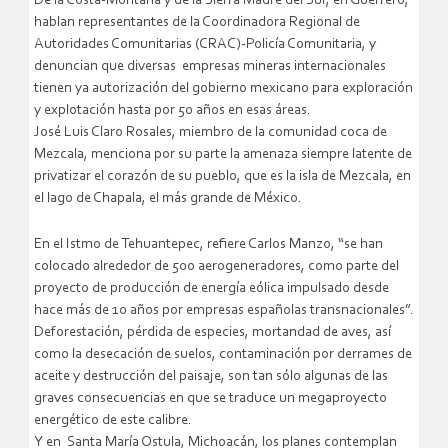
De la Costa-Montaña y de la Sierra Madre del Sur, en Guerrero,
hablan representantes de la Coordinadora Regional de
Autoridades Comunitarias (CRAC)-Policía Comunitaria, y
denuncian que diversas empresas mineras internacionales
tienen ya autorización del gobierno mexicano para exploración
y explotación hasta por 50 años en esas áreas.
José Luis Claro Rosales, miembro de la comunidad coca de
Mezcala, menciona por su parte la amenaza siempre latente de
privatizar el corazón de su pueblo, que es la isla de Mezcala, en
el lago de Chapala, el más grande de México.
En el Istmo de Tehuantepec, refiere Carlos Manzo, “se han
colocado alrededor de 500 aerogeneradores, como parte del
proyecto de producción de energía eólica impulsado desde
hace más de 10 años por empresas españolas transnacionales”.
Deforestación, pérdida de especies, mortandad de aves, así
como la desecación de suelos, contaminación por derrames de
aceite y destrucción del paisaje, son tan sólo algunas de las
graves consecuencias en que se traduce un megaproyecto
energético de este calibre.
Y en Santa María Ostula, Michoacán, los planes contemplan