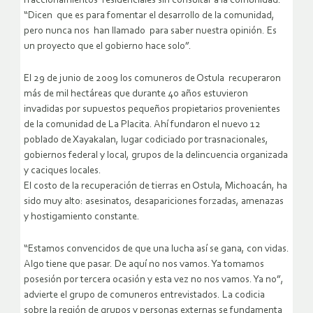
fraccionamientos residenciales sin consultar a la comunidad:
“Dicen que es para fomentar el desarrollo de la comunidad,
pero nunca nos han llamado para saber nuestra opinión. Es
un proyecto que el gobierno hace solo”.
El 29 de junio de 2009 los comuneros de Ostula recuperaron
más de mil hectáreas que durante 40 años estuvieron
invadidas por supuestos pequeños propietarios provenientes
de la comunidad de La Placita. Ahí fundaron el nuevo 12
poblado de Xayakalan, lugar codiciado por trasnacionales,
gobiernos federal y local, grupos de la delincuencia organizada
y caciques locales.
El costo de la recuperación de tierras en Ostula, Michoacán, ha
sido muy alto: asesinatos, desapariciones forzadas, amenazas
y hostigamiento constante.
“Estamos convencidos de que una lucha así se gana, con vidas.
Algo tiene que pasar. De aquí no nos vamos. Ya tomamos
posesión por tercera ocasión y esta vez no nos vamos. Ya no”,
advierte el grupo de comuneros entrevistados. La codicia
sobre la región de grupos y personas externas se fundamenta