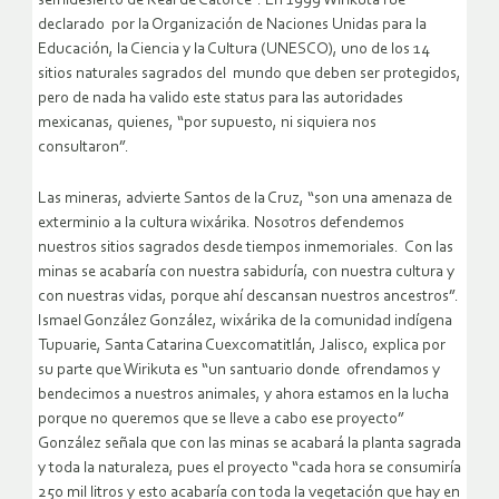
semidesierto de Real de Catorce”. En 1999 Wirikuta fue
declarado por la Organización de Naciones Unidas para la
Educación, la Ciencia y la Cultura (UNESCO), uno de los 14
sitios naturales sagrados del mundo que deben ser protegidos,
pero de nada ha valido este status para las autoridades
mexicanas, quienes, “por supuesto, ni siquiera nos
consultaron”.
Las mineras, advierte Santos de la Cruz, “son una amenaza de
exterminio a la cultura wixárika. Nosotros defendemos
nuestros sitios sagrados desde tiempos inmemoriales. Con las
minas se acabaría con nuestra sabiduría, con nuestra cultura y
con nuestras vidas, porque ahí descansan nuestros ancestros”.
Ismael González González, wixárika de la comunidad indígena
Tupuarie, Santa Catarina Cuexcomatitlán, Jalisco, explica por
su parte que Wirikuta es “un santuario donde ofrendamos y
bendecimos a nuestros animales, y ahora estamos en la lucha
porque no queremos que se lleve a cabo ese proyecto”
González señala que con las minas se acabará la planta sagrada
y toda la naturaleza, pues el proyecto “cada hora se consumiría
250 mil litros y esto acabaría con toda la vegetación que hay en