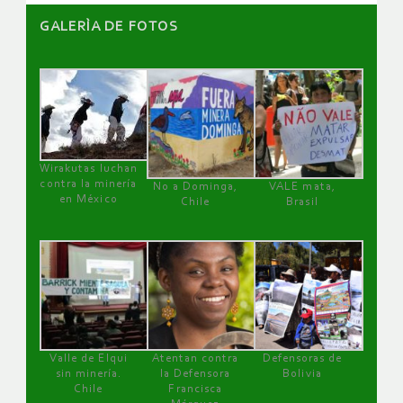
GALERÌA DE FOTOS
Wirakutas luchan
contra la minería
No a Dominga,
VALE mata,
en México
Chile
Brasil
Valle de Elqui
Atentan contra
Defensoras de
sin minería.
la Defensora
Bolivia
Chile
Francisca