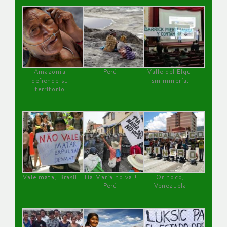
Amazonía
Perú
Valle del Elqui
defiende su
sin minería.
territorio
Vale mata, Brasil
Tía María no va !
Orinoco,
Perú
Venezuela