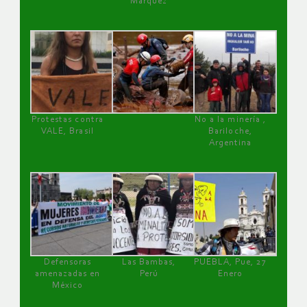
Márquez
Protestas contra
No a la minería ,
VALE, Brasil
Bariloche,
Argentina
Defensoras
Las Bambas,
PUEBLA, Pue, 27
amenazadas en
Perú
Enero
México