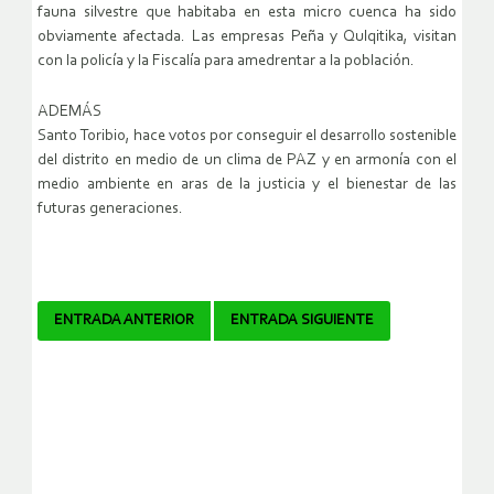
fauna silvestre que habitaba en esta micro cuenca ha sido
obviamente afectada. Las empresas Peña y Qulqitika, visitan
con la policía y la Fiscalía para amedrentar a la población.
ADEMÁS
Santo Toribio, hace votos por conseguir el desarrollo sostenible
del distrito en medio de un clima de PAZ y en armonía con el
medio ambiente en aras de la justicia y el bienestar de las
futuras generaciones.
Navegador
ENTRADA ANTERIOR
ENTRADA SIGUIENTE
de
artículos