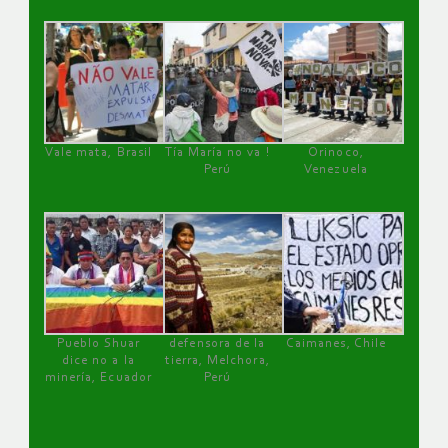
Vale mata, Brasil
Tía María no va !
Orinoco,
Perú
Venezuela
Pueblo Shuar
defensora de la
Caimanes, Chile
dice no a la
tierra, Melchora,
minería, Ecuador
Perú