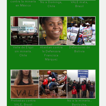
contra la minería
No a Dominga,
VALE mata,
en México
Chile
Brasil
Valle de Elqui
Atentan contra
Defensoras de
sin minería.
la Defensora
Bolivia
Chile
Francisca
Márquez
Protestas contra
No a la minería ,
VALE, Brasil
Bariloche,