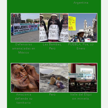
Argentina
Defensoras
Las Bambas,
PUEBLA, Pue, 27
amenazadas en
Perú
Enero
México
Amazonía
Perú
Valle del Elqui
defiende su
sin minería.
territorio