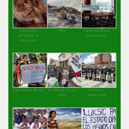
Amazonía
Perú
Valle del Elqui
defiende su
sin minería.
territorio
Vale mata, Brasil
Tía María no va !
Orinoco,
Perú
Venezuela