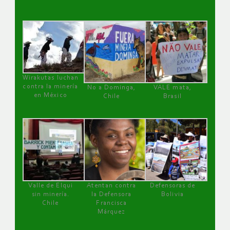
Wirakutas luchan
contra la minería
No a Dominga,
VALE mata,
en México
Chile
Brasil
Valle de Elqui
Atentan contra
Defensoras de
sin minería.
la Defensora
Bolivia
Chile
Francisca
Márquez