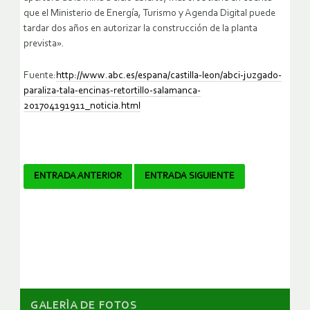
que el Ministerio de Energía, Turismo y Agenda Digital puede
tardar dos años en autorizar la construcción de la planta
prevista».
Fuente:
http://www.abc.es/espana/castilla-leon/abci-juzgado-
paraliza-tala-encinas-retortillo-salamanca-
201704191911_noticia.html
Navegador
ENTRADA ANTERIOR
ENTRADA SIGUIENTE
de
artículos
GALERÌA DE FOTOS