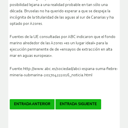
posibilidad lejana a una realidad probable en tan sólo una
década. Bruselas no ha querido esperar a que se despeje la
incógnita de la titularidad de las aguas al sur de Canarias y ha
optado por Azores.
Fuentes de la UE consultadas por ABC indicaron que el fondo
marino alrededor de las Azores «es un lugar ideal» para la
ejecución permanente de de «ensayos de extracción en alta
mar en aguas europeas».
Fuente:http://www.abc.es/sociedad/abci-espana-suma-fiebre-
mineria-submarina-201704222016_noticia.html
Navegador
ENTRADA ANTERIOR
ENTRADA SIGUIENTE
de