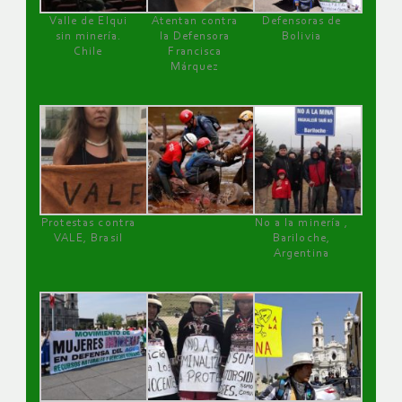
Valle de Elqui
Atentan contra
Defensoras de
sin minería.
la Defensora
Bolivia
Chile
Francisca
Márquez
Protestas contra
No a la minería ,
VALE, Brasil
Bariloche,
Argentina