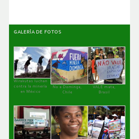
artículos
GALERÌA DE FOTOS
Wirakutas luchan
contra la minería
No a Dominga,
VALE mata,
en México
Chile
Brasil