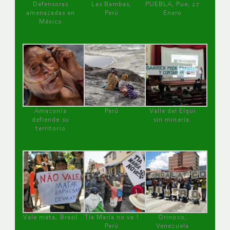
Defensoras
Las Bambas,
PUEBLA, Pue, 27
amenazadas en
Perú
Enero
México
Amazonía
Perú
Valle del Elqui
defiende su
sin minería.
territorio
Vale mata, Brasil
Tía María no va !
Orinoco,
Perú
Venezuela