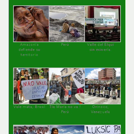
Amazonía
Perú
Valle del Elqui
defiende su
sin minería.
territorio
Vale mata, Brasil
Tía María no va !
Orinoco,
Perú
Venezuela