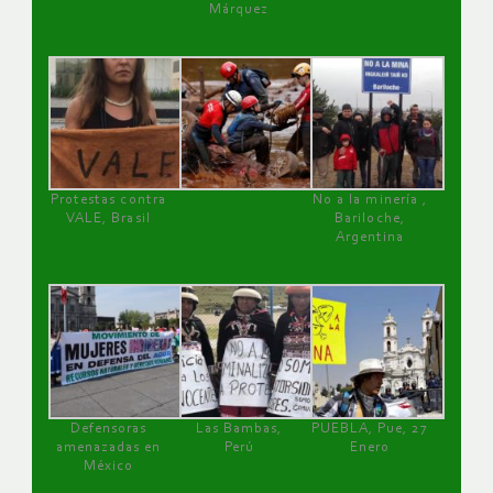
Márquez
Protestas contra
No a la minería ,
VALE, Brasil
Bariloche,
Argentina
Defensoras
Las Bambas,
PUEBLA, Pue, 27
amenazadas en
Perú
Enero
México