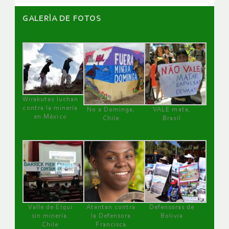
GALERÌA DE FOTOS
Wirakutas luchan
contra la minería
No a Dominga,
VALE mata,
en México
Chile
Brasil
Valle de Elqui
Atentan contra
Defensoras de
sin minería.
la Defensora
Bolivia
Chile
Francisca