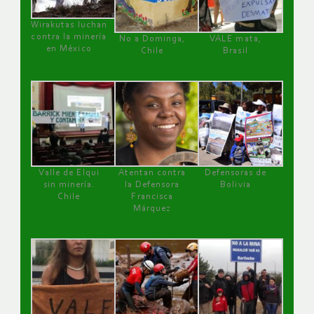
Wirakutas luchan
contra la minería
No a Dominga,
VALE mata,
en México
Chile
Brasil
Valle de Elqui
Atentan contra
Defensoras de
sin minería.
la Defensora
Bolivia
Chile
Francisca
Márquez