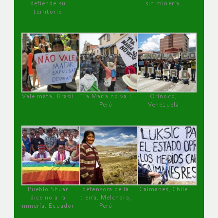
defiende su
sin minería.
territorio
Vale mata, Brasil
Tía María no va !
Orinoco,
Perú
Venezuela
Pueblo Shuar
defensora de la
Caimanes, Chile
dice no a la
tierra, Melchora,
minería, Ecuador
Perú