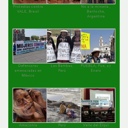
Protestas contra
No a la minería ,
VALE, Brasil
Bariloche,
Argentina
Defensoras
Las Bambas,
PUEBLA, Pue, 27
amenazadas en
Perú
Enero
México
Amazonía
Perú
Valle del Elqui