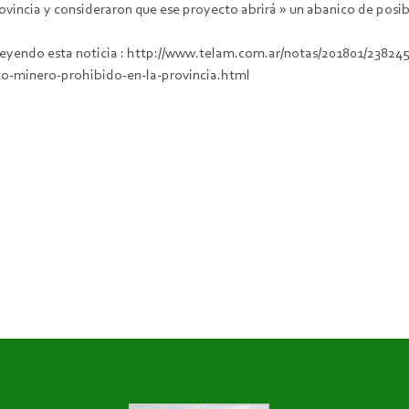
rovincia y consideraron que ese proyecto abrirá » un abanico de posibi
leyendo esta noticia : http://www.telam.com.ar/notas/201801/23824
o-minero-prohibido-en-la-provincia.html