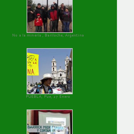
No a la minería , Bariloche, Argentina
PUEBLA, Pue, 27 Enero