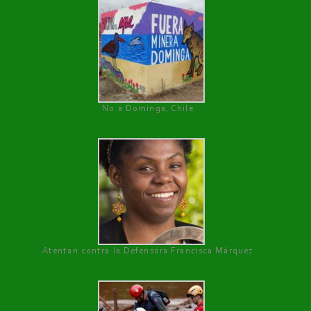
No a Dominga, Chile
Atentan contra la Defensora Francisca Márquez