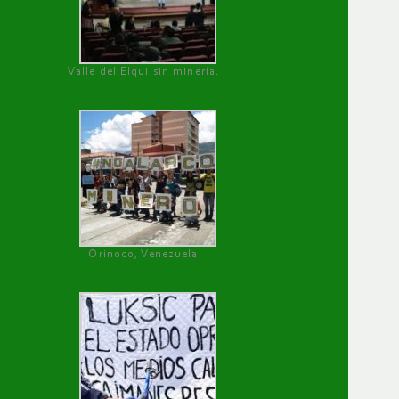
Valle del Elqui sin minería.
Orinoco, Venezuela