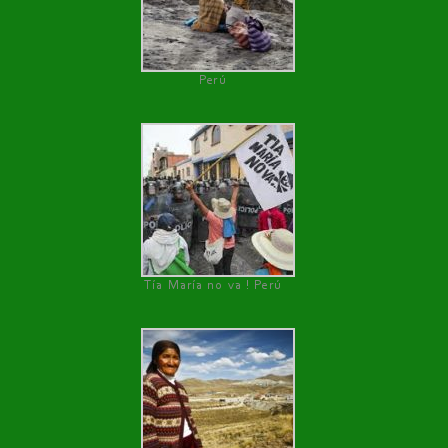
Perú
Tía María no va ! Perú