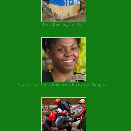
No a Dominga, Chile
Atentan contra la Defensora Francisca Márquez