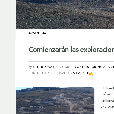
ARGENTINA
Comienzarán las exploracio
8 ENERO, 2018
AUTOR:
EL CONTRUCTOR, NO A LA MI
CONFLICTO RELACIONADO:
CALCATREU
El direc
próximo
millone
explora