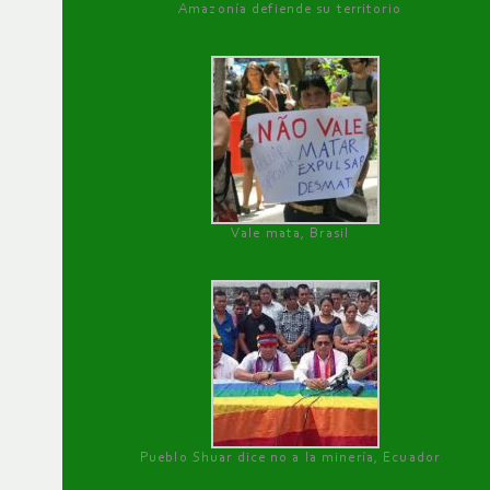
Amazonía defiende su territorio
Vale mata, Brasil
Pueblo Shuar dice no a la minería, Ecuador