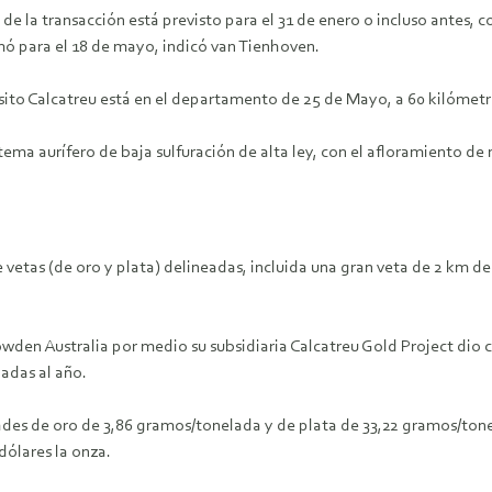
e de la transacción está previsto para el 31 de enero o incluso antes,
ó para el 18 de mayo, indicó van Tienhoven.
ito Calcatreu está en el departamento de 25 de Mayo, a 60 kilómetros
tema aurífero de baja sulfuración de alta ley, con el afloramiento de 
vetas (de oro y plata) delineadas, incluida una gran veta de 2 km de
wden Australia por medio su subsidiaria Calcatreu Gold Project dio 
adas al año.
dades de oro de 3,86 gramos/tonelada y de plata de 33,22 gramos/tone
dólares la onza.