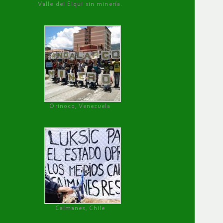
Valle del Elqui sin minería.
Orinoco, Venezuela
Caimanes, Chile