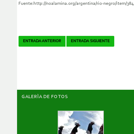
Fuente:http://noalamina.org/argentina/rio-negro/item/3
Navegador
ENTRADA ANTERIOR
ENTRADA SIGUIENTE
de
artículos
GALERÌA DE FOTOS