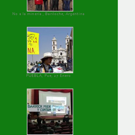
No a la minería , Bariloche, Argentina
PUEBLA, Pue, 27 Enero