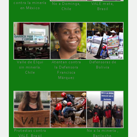
contra la minería
No a Dominga,
VALE mata,
en México
Chile
Brasil
Valle de Elqui
Atentan contra
Defensoras de
sin minería.
la Defensora
Bolivia
Chile
Francisca
Márquez
Protestas contra
No a la minería ,
VALE, Brasil
Bariloche,