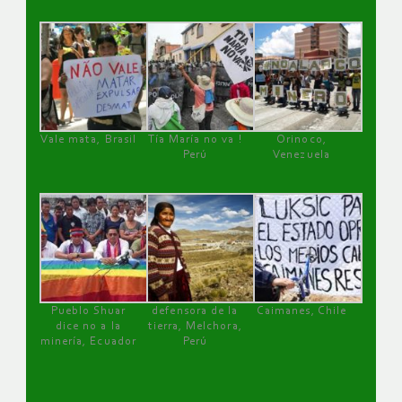
Vale mata, Brasil
Tía María no va !
Orinoco,
Perú
Venezuela
Pueblo Shuar
defensora de la
Caimanes, Chile
dice no a la
tierra, Melchora,
minería, Ecuador
Perú