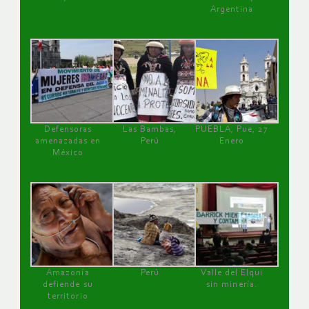
Argentina
Defensoras
Las Bambas,
PUEBLA, Pue, 27
amenazadas en
Perú
Enero
México
Amazonía
Perú
Valle del Elqui
defiende su
sin minería.
territorio