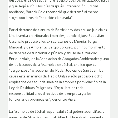
después, el 21 de septiembre, aceptó que fueron 224.000 litros
y que llegó al río. Dos días después, intervención judicial
mediante, Barrick Gold reconoció que derramó al menos
1.070.000 litros de “solución cianurada”.
Por el derrame de cianuro de Barrick hay dos causas judiciales.
Una tramita en tribunales federales, donde el juez Sebastián
Casanello procesó a los ex secretarios de Minería, Jorge
Mayoral, y de Ambiente, Sergio Lorusso, por incumplimiento
de deberes de funcionario público y abuso de autoridad.
Enrique Viale, de la Asociación de Abogados Ambientales y uno
de los letrados de la Asamblea de Jáchal, explicó que es
“vergonzoso” el accionar del Poder Judicial de San Juan. La
causa está en manos del Pablo Oritja y sólo procesó a ocho
empleados de segunda línea de la empresa por violación de la
Ley de Residuos Peligrosos. “Dejó libre de toda
responsabilidad a los directivos de la empresa y a los
funcionarios provinciales”, denunció Viale.
La Asamblea de Jáchal responsabilizó al gobernador Uñac, al
ministro de Minería provincial, Alberto Hansel; al presidente