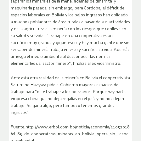
separar los minerales de la mena, además de dinamita y
maquinaria pesada, sin embargo, para Córdoba, el déficit de
espacios laborales en Bolivia y los bajos ingresos han obligado
a muchos pobladores de área rurales a pasar de sus actividades
y de la agricultura a la minería con los riesgos que conlleva en
su salud y su vida. “Trabajar en una cooperativa es un
sacrificio muy grande y gigantesco y hay mucha gente que sin
ser saber de minería trabaja en esto y sacrifica su vida. Además
arriesga el medio ambiente al desconocer las normas
elementarles del sector minero”, finaliza el ex viceministro.
Ante esta otra realidad de la minería en Bolivia el cooperativista
Saturnino Huaywa pide al Gobierno mayores espacios de
trabajo para “deje trabajar a los bolivianos. Porque hay harta
empresa china que no deja regalías en el país y no nos dejan
trabajo. Se gana algo, pero tampoco tenemos grandes
ingresos”.
Fuente:http://www.erbol.com.bo/noticia/economia/21052018
/el_85_de_cooperativas_mineras_en_bolivia_opera_sin_licenci