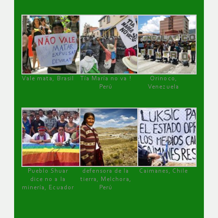
Vale mata, Brasil
Tía María no va !
Orinoco,
Perú
Venezuela
Pueblo Shuar
defensora de la
Caimanes, Chile
dice no a la
tierra, Melchora,
minería, Ecuador
Perú