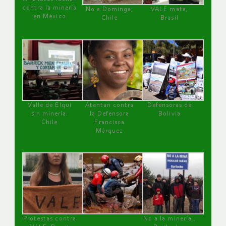
contra la minería
No a Dominga,
VALE mata,
en México
Chile
Brasil
Valle de Elqui
Atentan contra
Defensoras de
sin minería.
la Defensora
Bolivia
Chile
Francisca
Márquez
Protestas contra
No a la minería ,