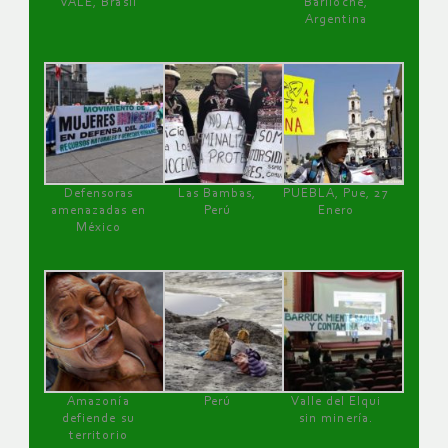
VALE, Brasil
Bariloche,
Argentina
Defensoras
Las Bambas,
PUEBLA, Pue, 27
amenazadas en
Perú
Enero
México
Amazonía
Perú
Valle del Elqui
defiende su
sin minería.
territorio