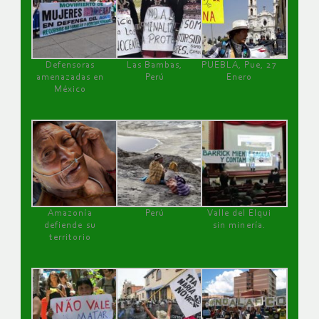
Defensoras
Las Bambas,
PUEBLA, Pue, 27
amenazadas en
Perú
Enero
México
Amazonía
Perú
Valle del Elqui
defiende su
sin minería.
territorio