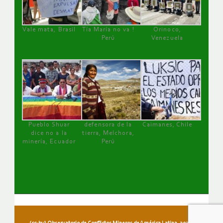
Vale mata, Brasil
Tía María no va !
Orinoco,
Perú
Venezuela
Pueblo Shuar
defensora de la
Caimanes, Chile
dice no a la
tierra, Melchora,
minería, Ecuador
Perú