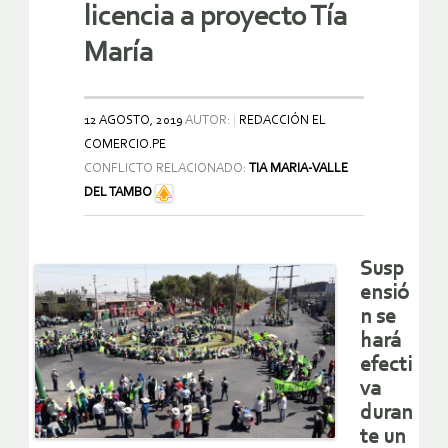
licencia a proyecto Tía
María
12 AGOSTO, 2019
AUTOR:
REDACCIÓN EL
COMERCIO.PE
CONFLICTO RELACIONADO:
TIA MARIA-VALLE
DEL TAMBO
Susp
ensió
n se
hará
efecti
va
duran
te un