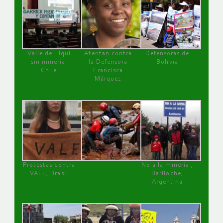
Valle de Elqui
Atentan contra
Defensoras de
sin minería.
la Defensora
Bolivia
Chile
Francisca
Márquez
Protestas contra
No a la minería ,
VALE, Brasil
Bariloche,
Argentina