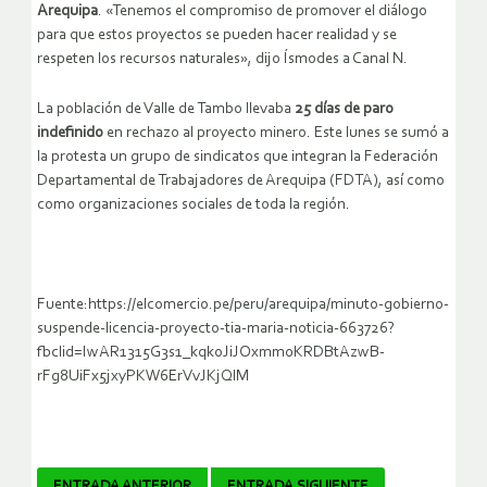
Arequipa
. «Tenemos el compromiso de promover el diálogo
para que estos proyectos se pueden hacer realidad y se
respeten los recursos naturales», dijo Ísmodes a Canal N.
La población de Valle de Tambo llevaba
25 días de paro
indefinido
en rechazo al proyecto minero. Este lunes se sumó a
la protesta un grupo de sindicatos que integran la Federación
Departamental de Trabajadores de Arequipa (FDTA), así como
como organizaciones sociales de toda la región.
Fuente:https://elcomercio.pe/peru/arequipa/minuto-gobierno-
suspende-licencia-proyecto-tia-maria-noticia-663726?
fbclid=IwAR1315G3s1_kqkoJiJOxmm0KRDBtAzwB-
rFg8UiFx5jxyPKW6ErVvJKjQlM