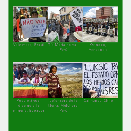
Vale mata, Brasil
Tía María no va !
Orinoco,
Perú
Venezuela
Pueblo Shuar
defensora de la
Caimanes, Chile
dice no a la
tierra, Melchora,
minería, Ecuador
Perú