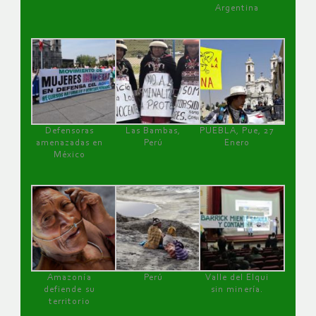
Argentina
Defensoras
Las Bambas,
PUEBLA, Pue, 27
amenazadas en
Perú
Enero
México
Amazonía
Perú
Valle del Elqui
defiende su
sin minería.
territorio