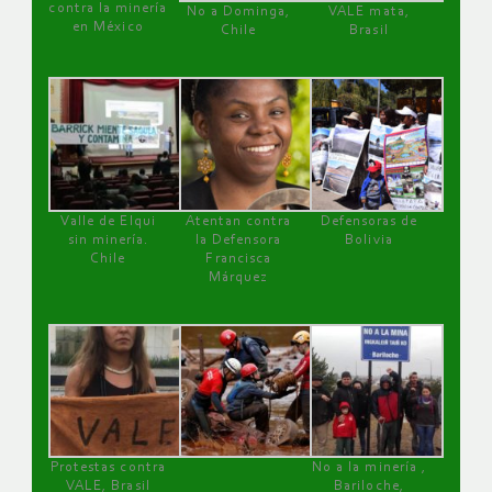
contra la minería
No a Dominga,
VALE mata,
en México
Chile
Brasil
Valle de Elqui
Atentan contra
Defensoras de
sin minería.
la Defensora
Bolivia
Chile
Francisca
Márquez
Protestas contra
No a la minería ,
VALE, Brasil
Bariloche,