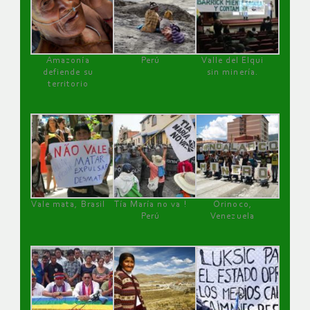
Amazonía
Perú
Valle del Elqui
defiende su
sin minería.
territorio
Vale mata, Brasil
Tía María no va !
Orinoco,
Perú
Venezuela