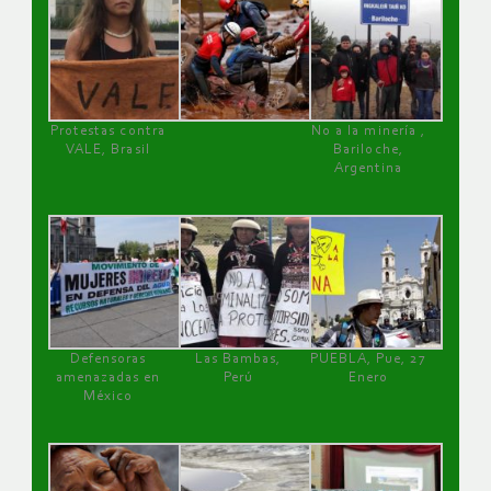
Protestas contra
No a la minería ,
VALE, Brasil
Bariloche,
Argentina
Defensoras
Las Bambas,
PUEBLA, Pue, 27
amenazadas en
Perú
Enero
México