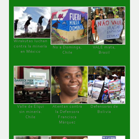
Wirakutas luchan
contra la minería
No a Dominga,
VALE mata,
en México
Chile
Brasil
Valle de Elqui
Atentan contra
Defensoras de
sin minería.
la Defensora
Bolivia
Chile
Francisca
Márquez