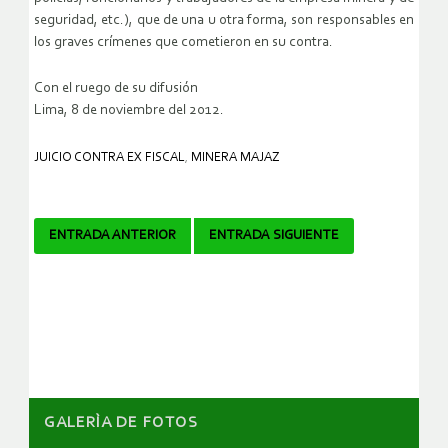
seguridad, etc.), que de una u otra forma, son responsables en
los graves crímenes que cometieron en su contra.
Con el ruego de su difusión
Lima, 8 de noviembre del 2012.
JUICIO CONTRA EX FISCAL
,
MINERA MAJAZ
Navegador
ENTRADA ANTERIOR
ENTRADA SIGUIENTE
de
artículos
GALERÌA DE FOTOS