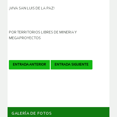
¡VIVA SAN LUIS DE LA PAZ!
POR TERRITORIOS LIBRES DE MINERIA Y
MEGAPROYECTOS
Navegador
ENTRADA ANTERIOR
ENTRADA SIGUIENTE
de
artículos
GALERÌA DE FOTOS