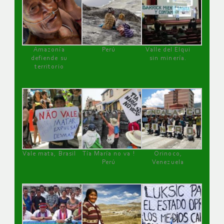
Amazonía
Perú
Valle del Elqui
defiende su
sin minería.
territorio
Vale mata, Brasil
Tía María no va !
Orinoco,
Perú
Venezuela