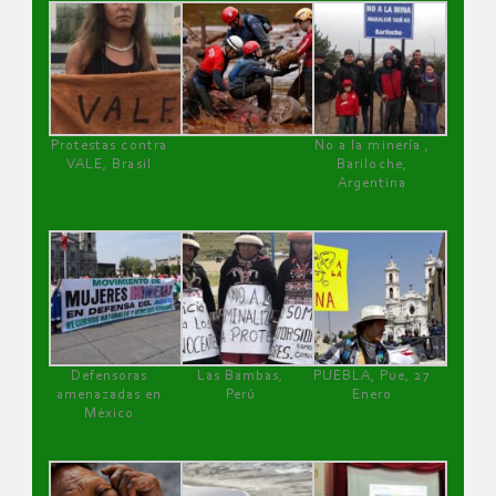
Protestas contra
No a la minería ,
VALE, Brasil
Bariloche,
Argentina
Defensoras
Las Bambas,
PUEBLA, Pue, 27
amenazadas en
Perú
Enero
México