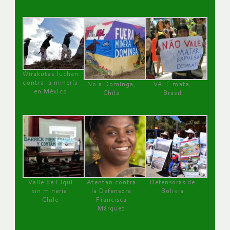
Wirakutas luchan
contra la minería
No a Dominga,
VALE mata,
en México
Chile
Brasil
Valle de Elqui
Atentan contra
Defensoras de
sin minería.
la Defensora
Bolivia
Chile
Francisca
Márquez