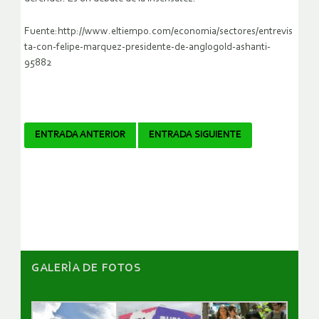
Fuente:http://www.eltiempo.com/economia/sectores/entrevis
ta-con-felipe-marquez-presidente-de-anglogold-ashanti-
95882
Navegador
ENTRADA ANTERIOR
ENTRADA SIGUIENTE
de
artículos
GALERÌA DE FOTOS