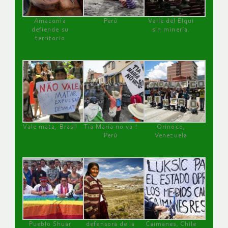
Amazonía
Perú
Valle del Elqui
defiende su
sin minería.
territorio
Vale mata, Brasil
Tía María no va !
Orinoco,
Perú
Venezuela
Pueblo Shuar
defensora de la
Caimanes, Chile