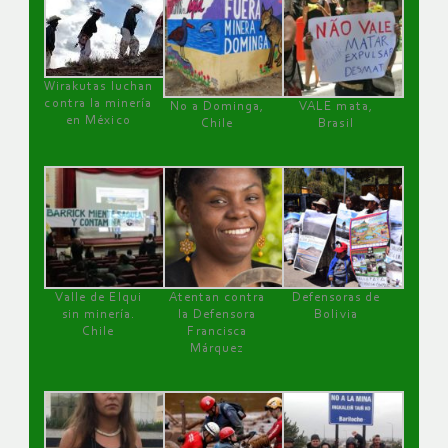
Wirakutas luchan
contra la minería
No a Dominga,
VALE mata,
en México
Chile
Brasil
Valle de Elqui
Atentan contra
Defensoras de
sin minería.
la Defensora
Bolivia
Chile
Francisca
Márquez