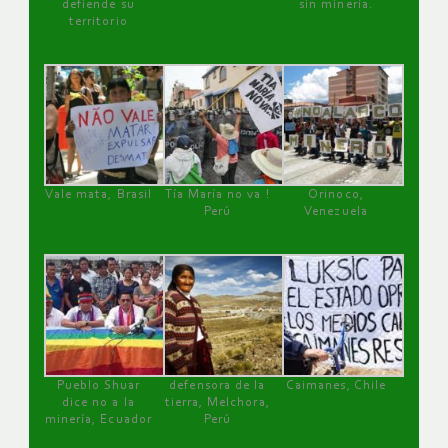
defiende su
sin minería.
territorio
Vale mata, Brasil
Tía María no va !
Orinoco,
Perú
Venezuela
Pueblo Shuar
defensora de la
Caimanes, Chile
dice no a la
tierra, Melchora,
minería, Ecuador
Perú