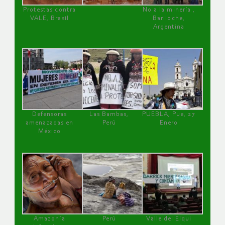
Protestas contra
No a la minería ,
VALE, Brasil
Bariloche,
Argentina
Defensoras
Las Bambas,
PUEBLA, Pue, 27
amenazadas en
Perú
Enero
México
Amazonía
Perú
Valle del Elqui