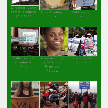
Wirakutas luchan
contra la minería
No a Dominga,
VALE mata,
en México
Chile
Brasil
Valle de Elqui
Atentan contra
Defensoras de
sin minería.
la Defensora
Bolivia
Chile
Francisca
Márquez