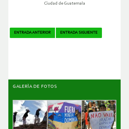
Ciudad de Guatemala
Navegador
ENTRADA ANTERIOR
ENTRADA SIGUIENTE
de
artículos
GALERÌA DE FOTOS