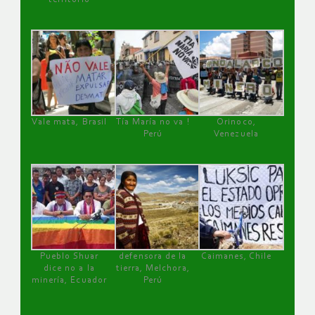
Vale mata, Brasil
Tía María no va !
Orinoco,
Perú
Venezuela
Pueblo Shuar
defensora de la
Caimanes, Chile
dice no a la
tierra, Melchora,
minería, Ecuador
Perú