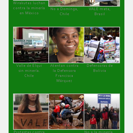
Wirakutas luchan
contra la minería
No a Dominga,
VALE mata,
en México
Chile
Brasil
Valle de Elqui
Atentan contra
Defensoras de
sin minería.
la Defensora
Bolivia
Chile
Francisca
Márquez
Protestas contra
No a la minería ,