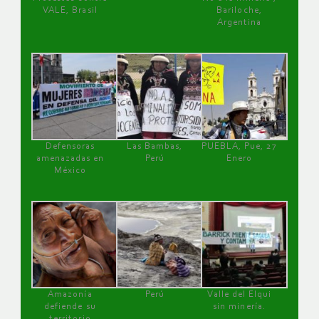
VALE, Brasil
Bariloche,
Argentina
Defensoras
Las Bambas,
PUEBLA, Pue, 27
amenazadas en
Perú
Enero
México
Amazonía
Perú
Valle del Elqui
defiende su
sin minería.
territorio