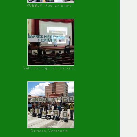
PUEBLA, Pue, 27 Enero
Valle del Elqui sin minería.
Orinoco, Venezuela