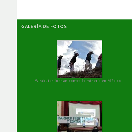
artículos
GALERÌA DE FOTOS
Wirakutas luchan contra la minería en México