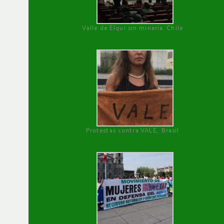
Valle de Elqui sin minería. Chile
Protestas contra VALE, Brasil