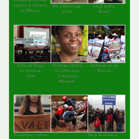
Wirakutas luchan
contra la minería
No a Dominga,
VALE mata,
en México
Chile
Brasil
Valle de Elqui
Atentan contra
Defensoras de
sin minería.
la Defensora
Bolivia
Chile
Francisca
Márquez
Protestas contra
No a la minería ,