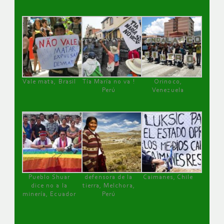
Vale mata, Brasil
Tía María no va !
Orinoco,
Perú
Venezuela
Pueblo Shuar
defensora de la
Caimanes, Chile
dice no a la
tierra, Melchora,
minería, Ecuador
Perú