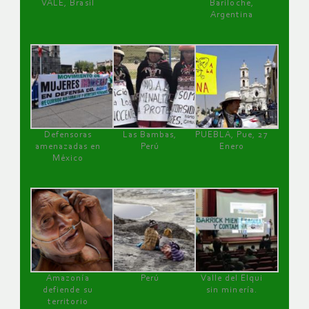
VALE, Brasil
Bariloche,
Argentina
Defensoras
Las Bambas,
PUEBLA, Pue, 27
amenazadas en
Perú
Enero
México
Amazonía
Perú
Valle del Elqui
defiende su
sin minería.
territorio