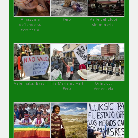
Amazonía
Perú
Valle del Elqui
defiende su
sin minería.
territorio
Vale mata, Brasil
Tía María no va !
Orinoco,
Perú
Venezuela