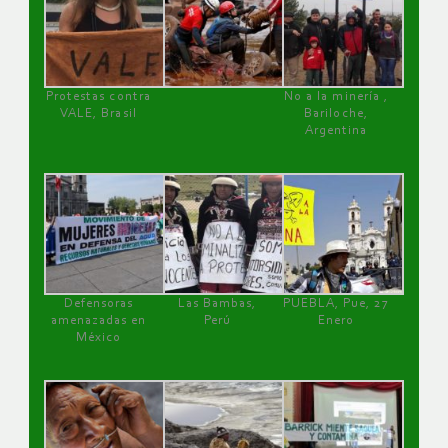
Protestas contra
No a la minería ,
VALE, Brasil
Bariloche,
Argentina
Defensoras
Las Bambas,
PUEBLA, Pue, 27
amenazadas en
Perú
Enero
México