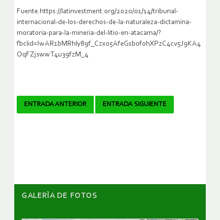
Fuente:https://latinvestment.org/2020/01/14/tribunal-
internacional-de-los-derechos-de-la-naturaleza-dictamina-
moratoria-para-la-mineria-del-litio-en-atacama/?
fbclid=IwAR1bMRhly89f_Czx05AfeGsbofohXPzC4cv5J9KA4
OqFZjswwT4u39fzM_4
Navegador
ENTRADA ANTERIOR
ENTRADA SIGUIENTE
de
artículos
GALERÌA DE FOTOS