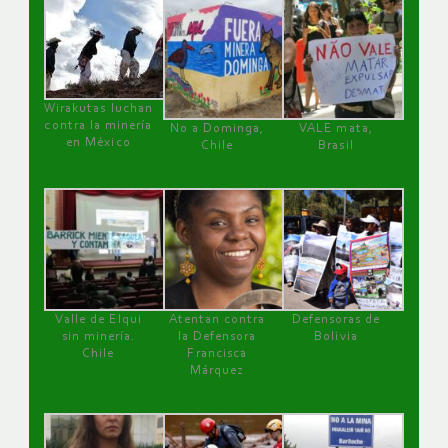
Wirakutas luchan
contra la minería
No a Dominga,
VALE mata,
en México
Chile
Brasil
Valle de Elqui
Atentan contra
Defensoras de
sin minería.
la Defensora
Bolivia
Chile
Francisca
Márquez