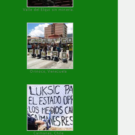
Valle del Elqui sin minería.
Orinoco, Venezuela
Caimanes, Chile