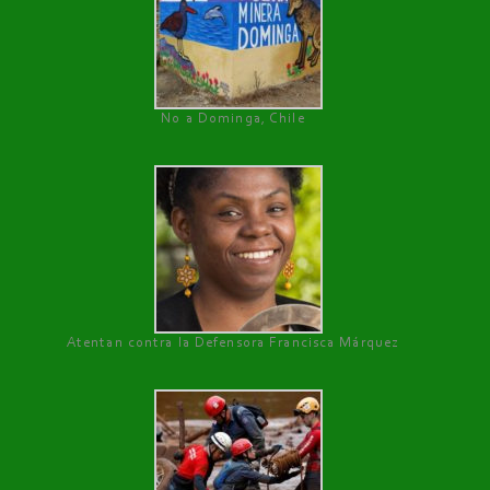
No a Dominga, Chile
Atentan contra la Defensora Francisca Márquez