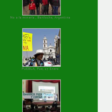
No a la minería , Bariloche, Argentina
PUEBLA, Pue, 27 Enero