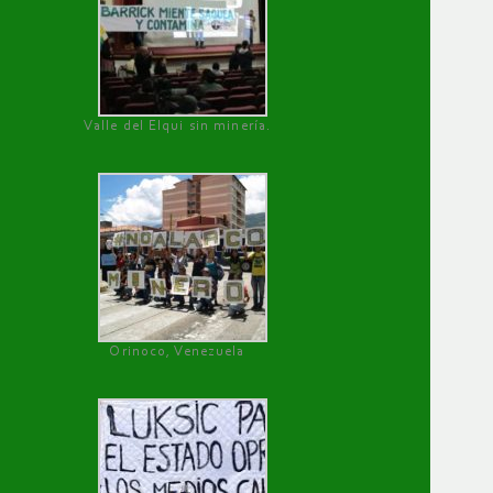
Valle del Elqui sin minería.
Orinoco, Venezuela