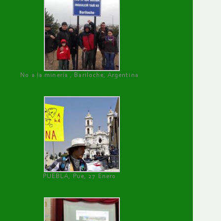
No a la minería , Bariloche, Argentina
PUEBLA, Pue, 27 Enero