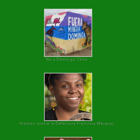
No a Dominga, Chile
Atentan contra la Defensora Francisca Márquez