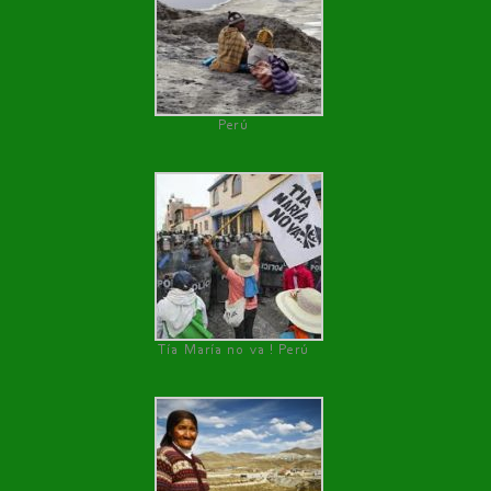
Perú
Tía María no va ! Perú