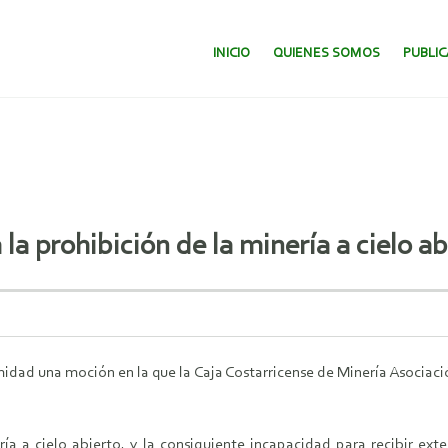
SALTAR AL CONTENIDO.
INICIO
QUIENES SOMOS
PUBLI
la prohibición de la minería a cielo ab
midad una moción en la que la Caja Costarricense de Minería Asociac
a a cielo abierto, y la consiguiente incapacidad para recibir ext