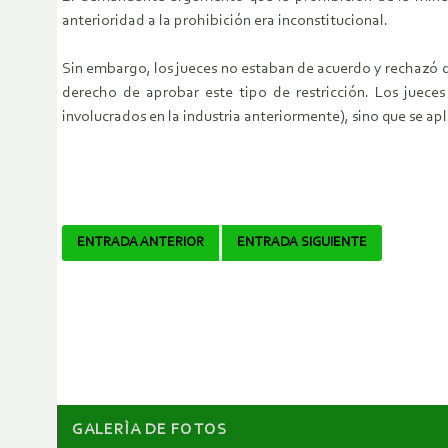
anterioridad a la prohibición era inconstitucional.
Sin embargo, los jueces no estaban de acuerdo y rechazó de
derecho de aprobar este tipo de restricción. Los jueces
involucrados en la industria anteriormente), sino que se apl
Navegador
ENTRADA ANTERIOR
ENTRADA SIGUIENTE
de
artículos
GALERÌA DE FOTOS