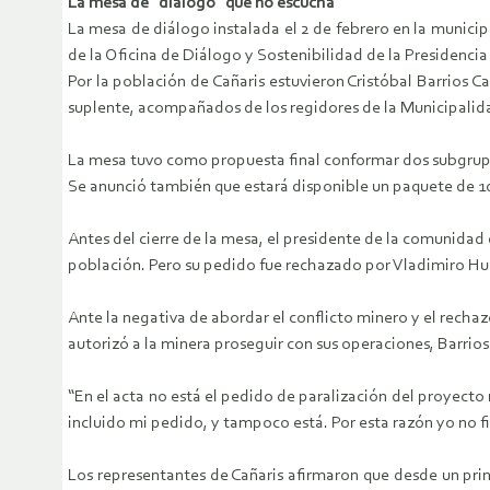
La mesa de “diálogo” que no escucha
La mesa de diálogo instalada el 2 de febrero en la munic
de la Oficina de Diálogo y Sostenibilidad de la Presidencia
Por la población de Cañaris estuvieron Cristóbal Barrios
suplente, acompañados de los regidores de la Municipalida
La mesa tuvo como propuesta final conformar dos subgrupos
Se anunció también que estará disponible un paquete de 10
Antes del cierre de la mesa, el presidente de la comunidad 
población. Pero su pedido fue rechazado por Vladimiro Hu
Ante la negativa de abordar el conflicto minero y el recha
autorizó a la minera proseguir con sus operaciones, Barrios
“En el acta no está el pedido de paralización del proyecto
incluido mi pedido, y tampoco está. Por esta razón yo no fi
Los representantes de Cañaris afirmaron que desde un pri