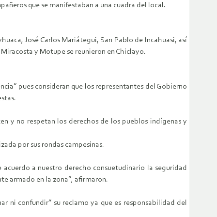
compañeros que se manifestaban a una cuadra del local.
uaca, José Carlos Mariátegui, San Pablo de Incahuasi, así
, Miracosta y Motupe se reunieron en Chiclayo.
encia” pues consideran que los representantes del Gobierno
stas.
en y no respetan los derechos de los pueblos indígenas y
ntizada por sus rondas campesinas.
de acuerdo a nuestro derecho consuetudinario la seguridad
nte armado en la zona”, afirmaron.
ar ni confundir” su reclamo ya que es responsabilidad del