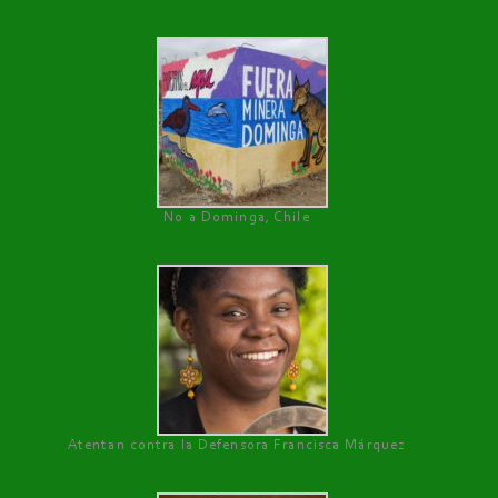
No a Dominga, Chile
Atentan contra la Defensora Francisca Márquez