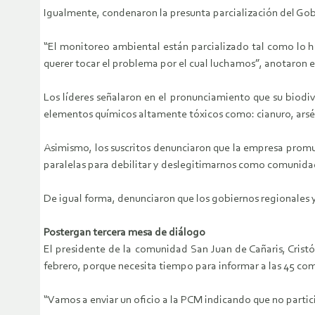
Igualmente, condenaron la presunta parcialización del Gobi
“El monitoreo ambiental están parcializado tal como lo ha
querer tocar el problema por el cual luchamos”, anotaron 
Los líderes señalaron en el pronunciamiento que su biodiv
elementos químicos altamente tóxicos como: cianuro, arsé
Asimismo, los suscritos denunciaron que la empresa promue
paralelas para debilitar y deslegitimarnos como comunidade
De igual forma, denunciaron que los gobiernos regionales y
Postergan tercera mesa de diálogo
El presidente de la comunidad San Juan de Cañaris, Cristó
febrero, porque necesita tiempo para informar a las 45 com
“Vamos a enviar un oficio a la PCM indicando que no parti