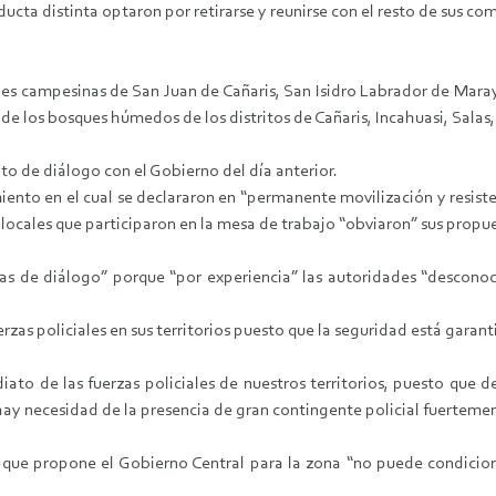
nducta distinta optaron por retirarse y reunirse con el resto de sus 
es campesinas de San Juan de Cañaris, San Isidro Labrador de Marayh
de los bosques húmedos de los distritos de Cañaris, Incahuasi, Salas
ento de diálogo con el Gobierno del día anterior.
iento en el cual se declararon en “permanente movilización y resist
locales que participaron en la mesa de trabajo “obviaron” sus propue
as de diálogo” porque “por experiencia” las autoridades “desconoc
erzas policiales en sus territorios puesto que la seguridad está gara
iato de las fuerzas policiales de nuestros territorios, puesto que 
ay necesidad de la presencia de gran contingente policial fuerteme
o que propone el Gobierno Central para la zona “no puede condicion