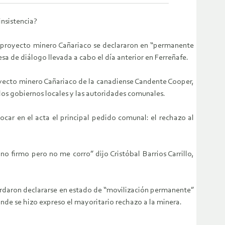
insistencia?
 proyecto minero Cañariaco se declararon en “permanente
a de diálogo llevada a cabo el día anterior en Ferreñafe.
royecto minero Cañariaco de la canadiense Candente Cooper,
los gobiernos locales y las autoridades comunales.
ocar en el acta el principal pedido comunal: el rechazo al
no firmo pero no me corro” dijo Cristóbal Barrios Carrillo,
cordaron declararse en estado de “movilización permanente”
donde se hizo expreso el mayoritario rechazo a la minera.