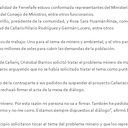
ipalidad de Ferreñafe estuvo conformada representantes del Minister
 del Consejo de Ministros, entre otros funcionarios.
 Carrillo, presidente de la comunidad, y Rosa Sara Huamán Rinza, 
d de Cañaris Hilario Rodríguez y Germán Lucero, entre otros.
 de trabajo: Uno para el tema de minero y ambiental; y el otro para
0 millones de soles para cubrir las demandas de la población.
de Cañaris, Cristobal Barrios solicitó tratar el problema minero de m
aroc arguyendo que no se había solicitado tratar el tema como punt
zo de la contraparte a sus pedidos de suspender el proyecto Cañaria
 rechazó firmar el acta de la mesa de diálogo.
 minero. Por esta razón mi persona no va a firmar. También he pedid
rmo y no me corro. Estamos siempre dispuestos al diálogo”, afirmó Ba
ncipio solicitaron tocar el tema del problema minero y que los repr