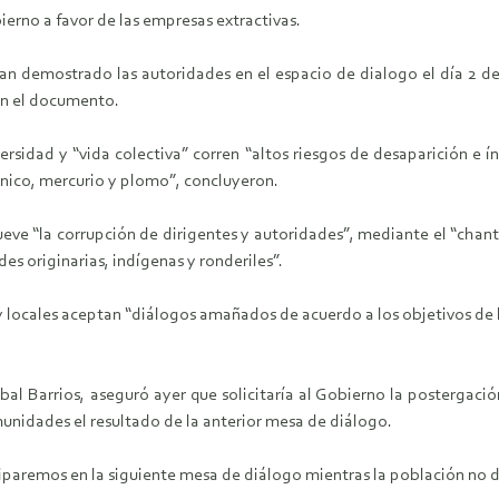
erno a favor de las empresas extractivas.
n demostrado las autoridades en el espacio de dialogo el día 2 de 
en el documento.
ersidad y “vida colectiva” corren “altos riesgos de desaparición e í
nico, mercurio y plomo”, concluyeron.
ve “la corrupción de dirigentes y autoridades”, mediante el “chant
s originarias, indígenas y ronderiles”.
 locales aceptan “diálogos amañados de acuerdo a los objetivos de l
bal Barrios, aseguró ayer que solicitaría al Gobierno la postergac
unidades el resultado de la anterior mesa de diálogo.
ciparemos en la siguiente mesa de diálogo mientras la población no 