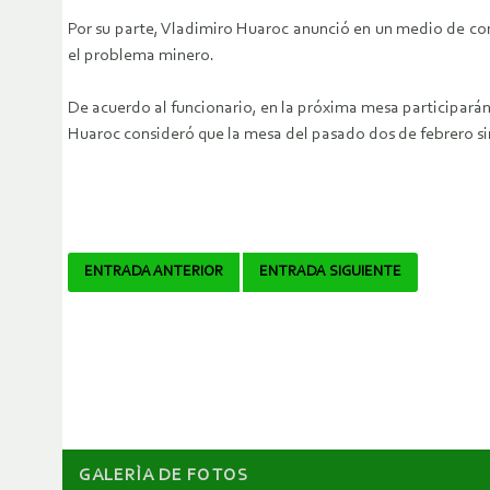
Por su parte, Vladimiro Huaroc anunció en un medio de comu
el problema minero.
De acuerdo al funcionario, en la próxima mesa participará
Huaroc consideró que la mesa del pasado dos de febrero sir
Navegador
ENTRADA ANTERIOR
ENTRADA SIGUIENTE
de
artículos
GALERÌA DE FOTOS