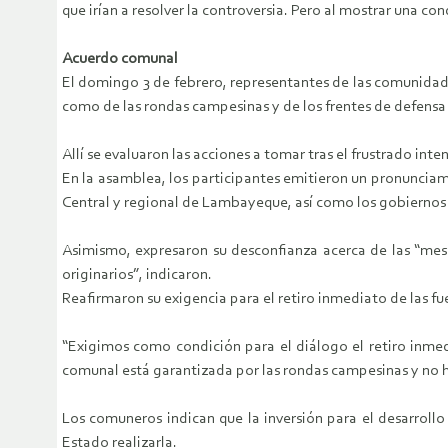
que irían a resolver la controversia. Pero al mostrar una co
Acuerdo comunal
El domingo 3 de febrero, representantes de las comunidad
como de las rondas campesinas y de los frentes de defensa 
Allí se evaluaron las acciones a tomar tras el frustrado int
En la asamblea, los participantes emitieron un pronunciam
Central y regional de Lambayeque, así como los gobiernos 
Asimismo, expresaron su desconfianza acerca de las “mes
originarios”, indicaron.
Reafirmaron su exigencia para el retiro inmediato de las fu
“Exigimos como condición para el diálogo el retiro inmed
comunal está garantizada por las rondas campesinas y no h
Los comuneros indican que la inversión para el desarroll
Estado realizarla.