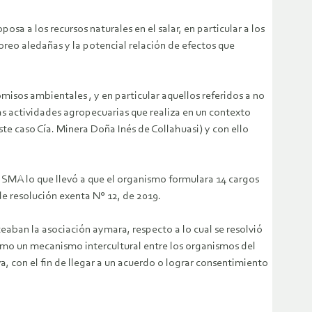
sa a los recursos naturales en el salar, en particular a los
oreo aledañas y la potencial relación de efectos que
isos ambientales , y en particular aquellos referidos a no
y las actividades agropecuarias que realiza en un contexto
te caso Cía. Minera Doña Inés de Collahuasi) y con ello
a SMA lo que llevó a que el organismo formulara 14 cargos
e resolución exenta N° 12, de 2019.
eaban la asociación aymara, respecto a lo cual se resolvió
omo un mecanismo intercultural entre los organismos del
, con el fin de llegar a un acuerdo o lograr consentimiento