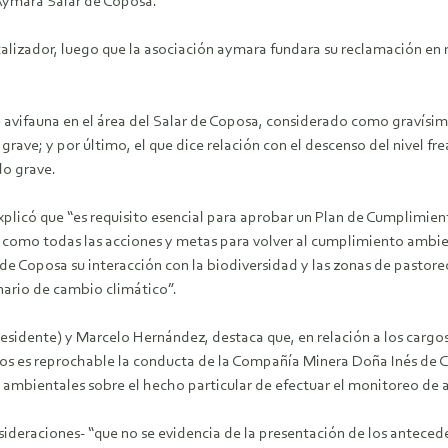
Aymara Salar de Coposa.
scalizador, luego que la asociación aymara fundara su reclamación en r
 de avifauna en el área del Salar de Coposa, considerado como graví
rave; y por último, el que dice relación con el descenso del nivel fr
do grave.
explicó que “es requisito esencial para aprobar un Plan de Cumplimi
 como todas las acciones y metas para volver al cumplimiento ambient
 de Coposa su interacción con la biodiversidad y las zonas de pastor
enario de cambio climático”.
residente) y Marcelo Hernández, destaca que, en relación a los cargo
enos es reprochable la conducta de la Compañía Minera Doña Inés de
ambientales sobre el hecho particular de efectuar el monitoreo de a
nsideraciones- “que no se evidencia de la presentación de los antecede