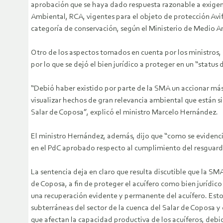
aprobación que se haya dado respuesta razonable a exigen
Ambiental, RCA, vigentes para el objeto de protección Avif
categoría de conservación, según el Ministerio de Medio A
Otro de los aspectos tomados en cuenta por los ministros, 
por lo que se dejó el bien jurídico a proteger en un “stat
“Debió haber existido por parte de la SMA un accionar má
visualizar hechos de gran relevancia ambiental que están s
Salar de Coposa”, explicó el ministro Marcelo Hernández.
El ministro Hernández, además, dijo que “como se evidenci
en el PdC aprobado respecto al cumplimiento del resguardo
La sentencia deja en claro que resulta discutible que la S
de Coposa, a fin de proteger el acuífero como bien jurídic
una recuperación evidente y permanente del acuífero. Esto 
subterráneas del sector de la cuenca del Salar de Coposa y 
que afectan la capacidad productiva de los acuíferos, debid