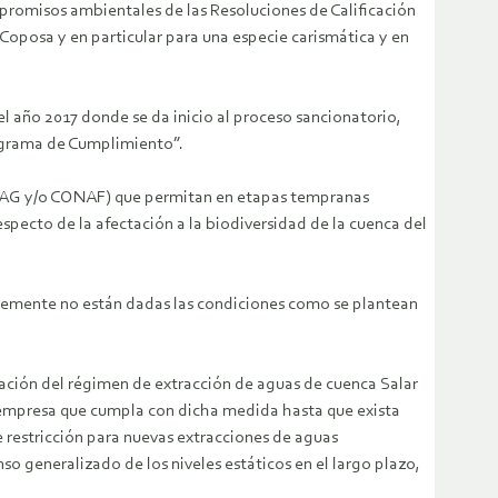
promisos ambientales de las Resoluciones de Calificación
 Coposa y en particular para una especie carismática y en
l año 2017 donde se da inicio al proceso sancionatorio,
rograma de Cumplimiento”.
 (SAG y/o CONAF) que permitan en etapas tempranas
specto de la afectación a la biodiversidad de la cuenca del
blemente no están dadas las condiciones como se plantean
tación del régimen de extracción de aguas de cuenca Salar
la empresa que cumpla con dicha medida hasta que exista
 restricción para nuevas extracciones de aguas
so generalizado de los niveles estáticos en el largo plazo,