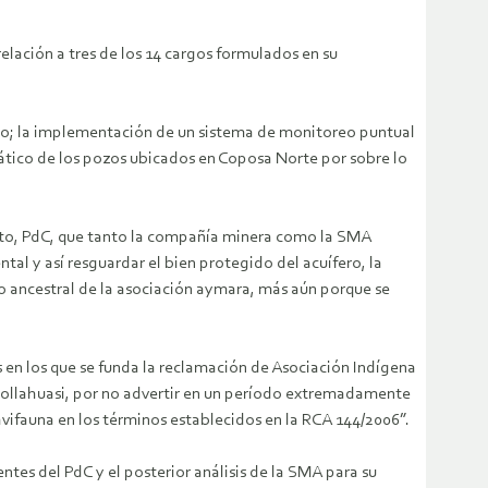
elación a tres de los 14 cargos formulados en su
simo; la implementación de un sistema de monitoreo puntual
eático de los pozos ubicados en Coposa Norte por sobre lo
ento, PdC, que tanto la compañía minera como la SMA
al y así resguardar el bien protegido del acuífero, la
eo ancestral de la asociación aymara, más aún porque se
s en los que se funda la reclamación de Asociación Indígena
 Collahuasi, por no advertir en un período extremadamente
vifauna en los términos establecidos en la RCA 144/2006”.
ntes del PdC y el posterior análisis de la SMA para su