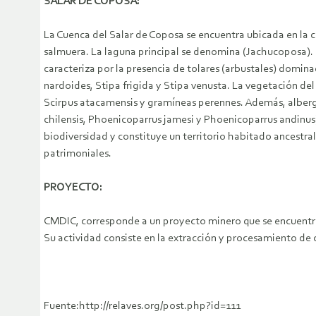
SALAR DE COPOSA:
La Cuenca del Salar de Coposa se encuentra ubicada en la 
salmuera. La laguna principal se denomina (Jachucoposa). L
caracteriza por la presencia de tolares (arbustales) domin
nardoides, Stipa frigida y Stipa venusta. La vegetación 
Scirpus atacamensis y gramíneas perennes. Además, alberga 
chilensis, Phoenicoparrus jamesi y Phoenicoparrus andinus)
biodiversidad y constituye un territorio habitado ancestr
patrimoniales.
PROYECTO:
CMDIC, corresponde a un proyecto minero que se encuentra u
Su actividad consiste en la extracción y procesamiento de c
Fuente:http://relaves.org/post.php?id=111