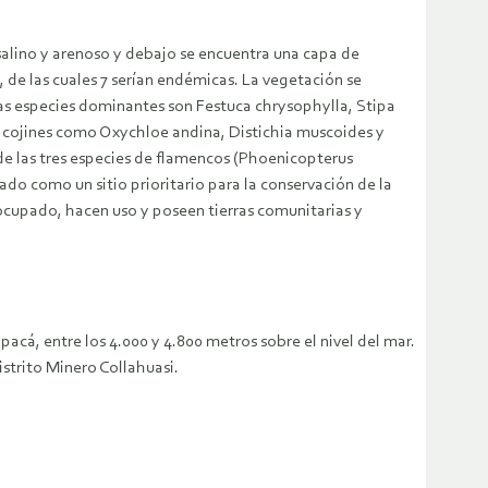
salino y arenoso y debajo se encuentra una capa de
 de las cuales 7 serían endémicas. La vegetación se
las especies dominantes son Festuca chrysophylla, Stipa
n cojines como Oxychloe andina, Distichia muscoides y
de las tres especies de flamencos (Phoenicopterus
do como un sitio prioritario para la conservación de la
ocupado, hacen uso y poseen tierras comunitarias y
cá, entre los 4.000 y 4.800 metros sobre el nivel del mar.
istrito Minero Collahuasi.