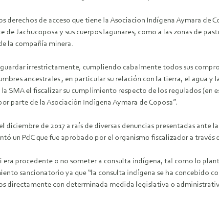
os derechos de acceso que tiene la Asociacion Indígena Aymara de Copo
ente de Jachucoposa y sus cuerpos lagunares, como a las zonas de past
 de la compañía minera.
be guardar irrestrictamente, cumpliendo cabalmente todos sus comprom
tumbres ancestrales , en particular su relación con la tierra, el agua 
la SMA el fiscalizar su cumplimiento respecto de los regulados (en es
 por parte de la Asociación Indígena Aymara de Coposa”.
l diciembre de 2017 a raís de diversas denuncias presentadas ante l
tó un PdC que fue aprobado por el organismo fiscalizador a través d
si era procedente o no someter a consulta indígena, tal como lo plant
miento sancionatorio ya que “la consulta indígena se ha concebido c
os directamente con determinada medida legislativa o administrativa