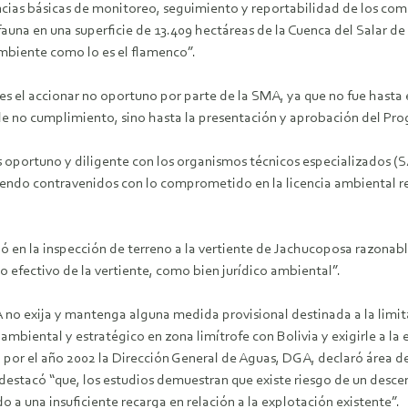
cias básicas de monitoreo, seguimiento y reportabilidad de los com
auna en una superficie de 13.409 hectáreas de la Cuenca del Salar de
mbiente como lo es el flamenco”.
es el accionar no oportuno por parte de la SMA, ya que no fue hasta e
us de no cumplimiento, sino hasta la presentación y aprobación del P
s oportuno y diligente con los organismos técnicos especializados
iendo contravenidos con lo comprometido en la licencia ambiental re
ó en la inspección de terreno a la vertiente de Jachucoposa razona
 efectivo de la vertiente, como bien jurídico ambiental”.
MA no exija y mantenga alguna medida provisional destinada a la limi
o ambiental y estratégico en zona limítrofe con Bolivia y exigirle a 
por el año 2002 la Dirección General de Aguas, DGA, declaró área de
destacó “que, los estudios demuestran que existe riesgo de un descen
o a una insuficiente recarga en relación a la explotación existente”.