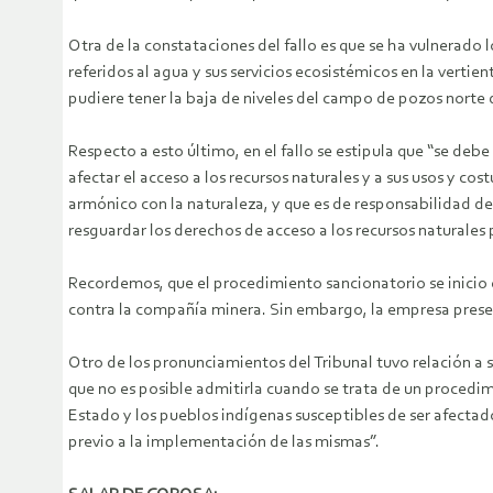
Otra de la constataciones del fallo es que se ha vulnerado l
referidos al agua y sus servicios ecosistémicos en la verti
pudiere tener la baja de niveles del campo de pozos norte
Respecto a esto último, en el fallo se estipula que “se de
afectar el acceso a los recursos naturales y a sus usos y cos
armónico con la naturaleza, y que es de responsabilidad de 
resguardar los derechos de acceso a los recursos naturales
Recordemos, que el procedimiento sancionatorio se inicio e
contra la compañía minera. Sin embargo, la empresa presen
Otro de los pronunciamientos del Tribunal tuvo relación a 
que no es posible admitirla cuando se trata de un procedi
Estado y los pueblos indígenas susceptibles de ser afectad
previo a la implementación de las mismas”.