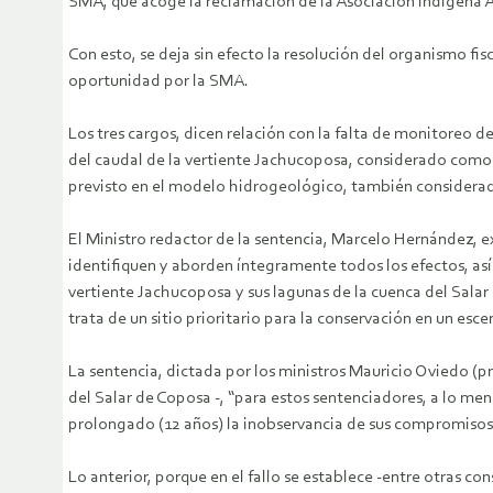
SMA, que acoge la reclamación de la Asociación Indígena 
Con esto, se deja sin efecto la resolución del organismo fi
oportunidad por la SMA.
Los tres cargos, dicen relación con la falta de monitoreo
del caudal de la vertiente Jachucoposa, considerado como g
previsto en el modelo hidrogeológico, también considera
El Ministro redactor de la sentencia, Marcelo Hernández, 
identifiquen y aborden íntegramente todos los efectos, así
vertiente Jachucoposa y sus lagunas de la cuenca del Salar
trata de un sitio prioritario para la conservación en un esc
La sentencia, dictada por los ministros Mauricio Oviedo (p
del Salar de Coposa -, “para estos sentenciadores, a lo m
prolongado (12 años) la inobservancia de sus compromisos 
Lo anterior, porque en el fallo se establece -entre otras co