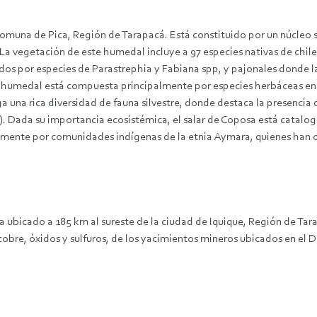
comuna de Pica, Región de Tarapacá. Está constituido por un núcleo 
a vegetación de este humedal incluye a 97 especies nativas de chile,
ados por especies de Parastrephia y Fabiana spp, y pajonales donde 
del humedal está compuesta principalmente por especies herbáceas e
una rica diversidad de fauna silvestre, donde destaca la presencia 
. Dada su importancia ecosistémica, el salar de Coposa está cataloga
almente por comunidades indígenas de la etnia Aymara, quienes han 
bicado a 185 km al sureste de la ciudad de Iquique, Región de Tarapa
obre, óxidos y sulfuros, de los yacimientos mineros ubicados en el D