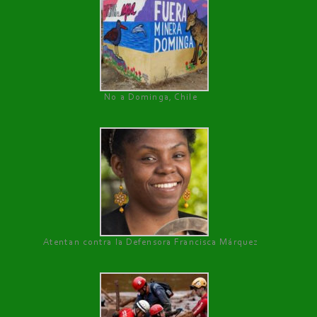
No a Dominga, Chile
Atentan contra la Defensora Francisca Márquez