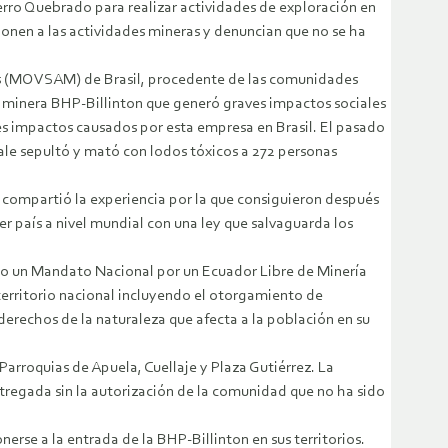
erro Quebrado para realizar actividades de exploración en
ponen a las actividades mineras y denuncian que no se ha
ais (MOVSAM) de Brasil, procedente de las comunidades
a minera BHP-Billinton que generó graves impactos sociales
s impactos causados por esta empresa en Brasil. El pasado
le sepultó y mató con lodos tóxicos a 272 personas
r compartió la experiencia por la que consiguieron después
er país a nivel mundial con una ley que salvaguarda los
o un Mandato Nacional por un Ecuador Libre de Minería
 territorio nacional incluyendo el otorgamiento de
erechos de la naturaleza que afecta a la población en su
rroquias de Apuela, Cuellaje y Plaza Gutiérrez. La
ntregada sin la autorización de la comunidad que no ha sido
rse a la entrada de la BHP-Billinton en sus territorios.