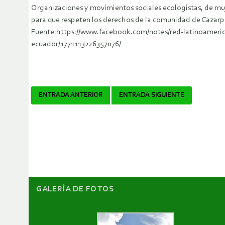
Organizaciones y movimientos sociales ecologistas, de muj
para que respeten los derechos de la comunidad de Cazar
Fuente:https://www.facebook.com/notes/red-latinoamerica
ecuador/1771113226357076/
Navegador
ENTRADA ANTERIOR
ENTRADA SIGUIENTE
de
artículos
GALERÌA DE FOTOS