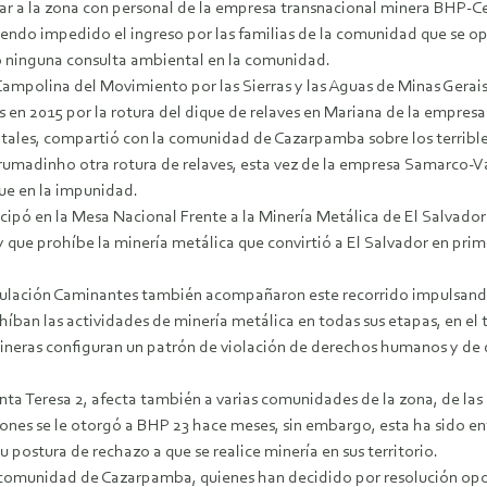
nar a la zona con personal de la empresa transnacional minera BHP-C
iendo impedido el ingreso por las familias de la comunidad que se o
o ninguna consulta ambiental en la comunidad.
Campolina del Movimiento por las Sierras y las Aguas de Minas Ger
s en 2015 por la rotura del dique de relaves en Mariana de la empres
tales, compartió con la comunidad de Cazarpamba sobre los terrible
rumadinho otra rotura de relaves, esta vez de la empresa Samarco-Va
ue en la impunidad.
icipó en la Mesa Nacional Frente a la Minería Metálica de El Salvado
ey que prohíbe la minería metálica que convirtió a El Salvador en prim
culación Caminantes también acompañaron este recorrido impulsand
híban las actividades de minería metálica en todas sus etapas, en el
neras configuran un patrón de violación de derechos humanos y de d
Teresa 2, afecta también a varias comunidades de la zona, de las Pa
esiones se le otorgó a BHP 23 hace meses, sin embargo, esta ha sido e
ostura de rechazo a que se realice minería en sus territorio.
 comunidad de Cazarpamba, quienes han decidido por resolución opone