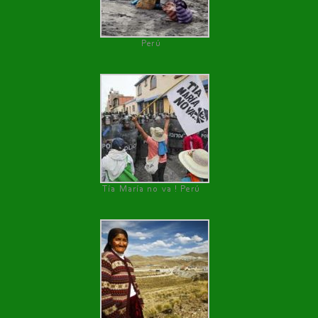
Perú
Tía María no va ! Perú