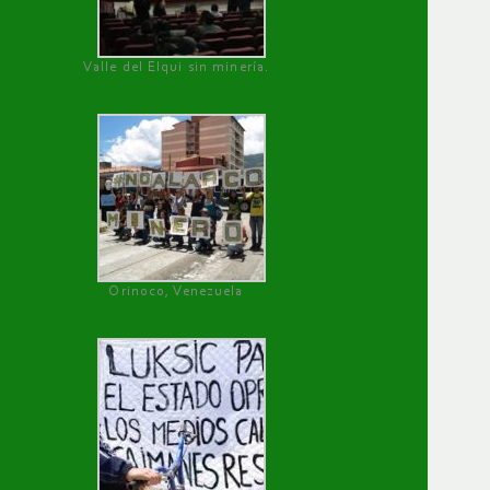
Valle del Elqui sin minería.
Orinoco, Venezuela