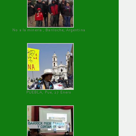
No a la minería , Bariloche, Argentina
PUEBLA, Pue, 27 Enero