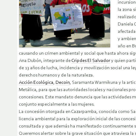
incursio
la zona s
realizad
Daniela 
afectada
y ambien
año en B
causando un crimen ambiental y social que hasta ahora sig
Ana Dubón, integrante de
Cripdes El Salvador
y quien part
de 13 años de lucha, incidencia y movilización social una l
derechos humanos y de la naturaleza.
Acción Ecológica
,
Decoin
, Saramanta Warmikuna y la arti
Metálica, para que las autoridades locales y nacionales pro
concesiones. Este mandato denuncia que las actividades mi
conjunto especialmente a las mujeres.
La concesión otorgada en Cazarpamba, conocida como Santa 
licencia ambiental para la exploración inicial de las conc
consultada y que además ha manifestado continuamente su p
Queremos alertar sobre la grave situación que atraviesa la