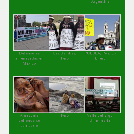
Argentina
Defensoras
Las Bambas,
PUEBLA, Pue, 27
amenazadas en
Perú
Enero
México
Amazonía
Perú
Valle del Elqui
defiende su
sin minería.
territorio