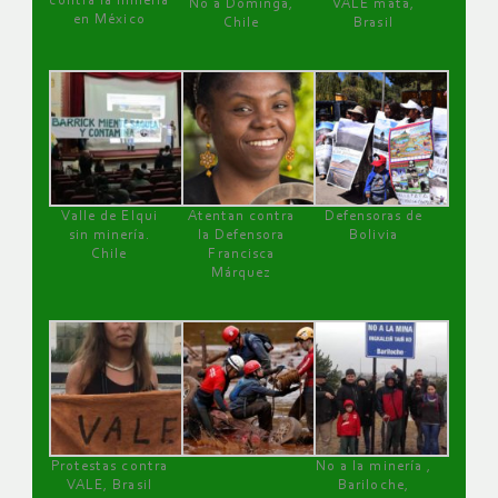
contra la minería
No a Dominga,
VALE mata,
en México
Chile
Brasil
Valle de Elqui
Atentan contra
Defensoras de
sin minería.
la Defensora
Bolivia
Chile
Francisca
Márquez
Protestas contra
No a la minería ,
VALE, Brasil
Bariloche,