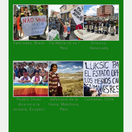
Vale mata, Brasil
Tía María no va !
Orinoco,
Perú
Venezuela
Pueblo Shuar
defensora de la
Caimanes, Chile
dice no a la
tierra, Melchora,
minería, Ecuador
Perú