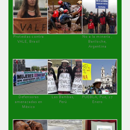
Protestas contra
No a la minería ,
VALE, Brasil
Bariloche,
Argentina
Defensoras
Las Bambas,
PUEBLA, Pue, 27
amenazadas en
Perú
Enero
México