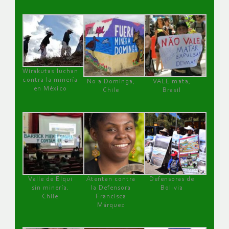
Wirakutas luchan
contra la minería
No a Dominga,
VALE mata,
en México
Chile
Brasil
Valle de Elqui
Atentan contra
Defensoras de
sin minería.
la Defensora
Bolivia
Chile
Francisca
Márquez