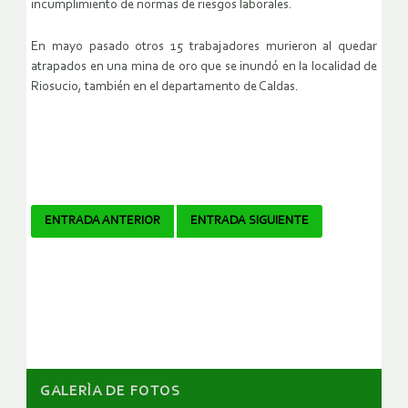
incumplimiento de normas de riesgos laborales.
En mayo pasado otros 15 trabajadores murieron al quedar
atrapados en una mina de oro que se inundó en la localidad de
Riosucio, también en el departamento de Caldas.
Navegador
ENTRADA ANTERIOR
ENTRADA SIGUIENTE
de
artículos
GALERÌA DE FOTOS