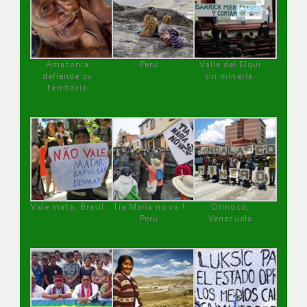
Amazonía
Perú
Valle del Elqui
defiende su
sin minería.
territorio
Vale mata, Brasil
Tía María no va !
Orinoco,
Perú
Venezuela