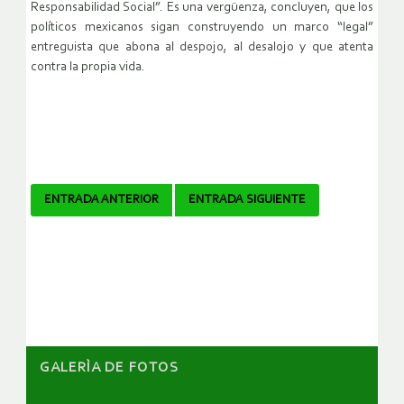
Responsabilidad Social”. Es una vergüenza, concluyen, que los
políticos mexicanos sigan construyendo un marco “legal”
entreguista que abona al despojo, al desalojo y que atenta
contra la propia vida.
Navegador
ENTRADA ANTERIOR
ENTRADA SIGUIENTE
de
artículos
GALERÌA DE FOTOS