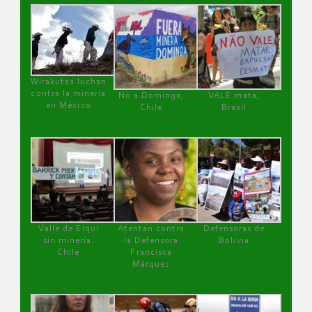
Wirakutas luchan
contra la minería
No a Dominga,
VALE mata,
en México
Chile
Brasil
Valle de Elqui
Atentan contra
Defensoras de
sin minería.
la Defensora
Bolivia
Chile
Francisca
Márquez