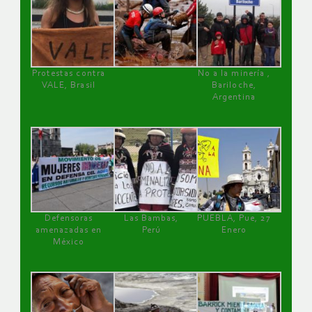
Protestas contra
No a la minería ,
VALE, Brasil
Bariloche,
Argentina
Defensoras
Las Bambas,
PUEBLA, Pue, 27
amenazadas en
Perú
Enero
México