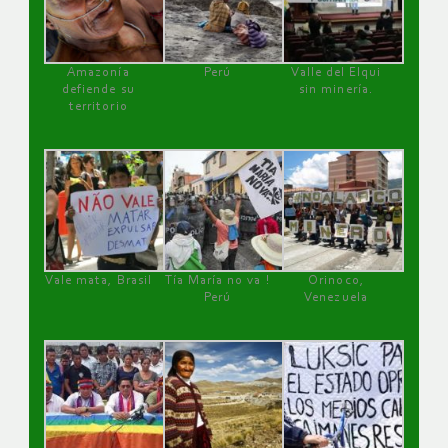
Amazonía
Perú
Valle del Elqui
defiende su
sin minería.
territorio
Vale mata, Brasil
Tía María no va !
Orinoco,
Perú
Venezuela