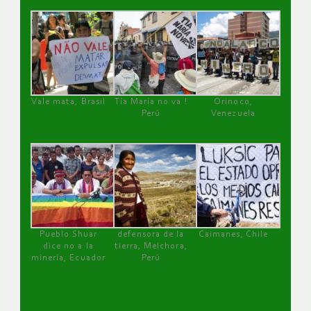
Vale mata, Brasil
Tía María no va !
Orinoco,
Perú
Venezuela
Pueblo Shuar
defensora de la
Caimanes, Chile
dice no a la
tierra, Melchora,
minería, Ecuador
Perú