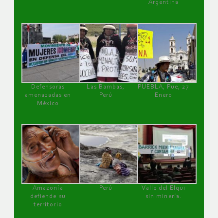
Argentina
Defensoras
Las Bambas,
PUEBLA, Pue, 27
amenazadas en
Perú
Enero
México
Amazonía
Perú
Valle del Elqui
defiende su
sin minería.
territorio