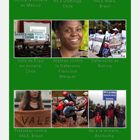
contra la minería
No a Dominga,
VALE mata,
en México
Chile
Brasil
Valle de Elqui
Atentan contra
Defensoras de
sin minería.
la Defensora
Bolivia
Chile
Francisca
Márquez
Protestas contra
No a la minería ,
VALE, Brasil
Bariloche,