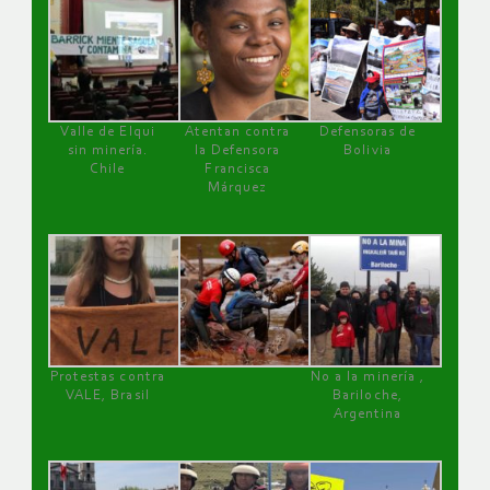
Valle de Elqui
Atentan contra
Defensoras de
sin minería.
la Defensora
Bolivia
Chile
Francisca
Márquez
Protestas contra
No a la minería ,
VALE, Brasil
Bariloche,
Argentina