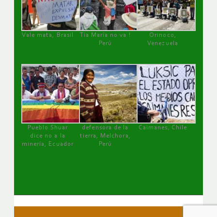
Vale mata, Brasil
Tía María no va !
Orinoco,
Perú
Venezuela
Pueblo Shuar
defensora de la
Caimanes, Chile
dice no a la
tierra, Melchora,
minería, Ecuador
Perú