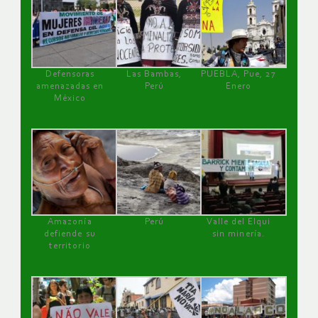
Defensoras
Las Bambas,
PUEBLA, Pue, 27
amenazadas en
Perú
Enero
México
Amazonía
Perú
Valle del Elqui
defiende su
sin minería.
territorio