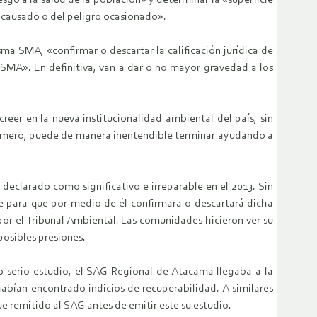
sgo a la salud de la población» y determinar la «superficie
o causado o del peligro ocasionado».
ma SMA, «confirmar o descartar la calificación jurídica de
LOSMA». En definitiva, van a dar o no mayor gravedad a los
eer en la nueva institucionalidad ambiental del país, sin
primero, puede de manera inentendible terminar ayudando a
declarado como significativo e irreparable en el 2013. Sin
 para que por medio de él confirmara o descartará dicha
or el Tribunal Ambiental. Las comunidades hicieron ver su
osibles presiones.
 serio estudio, el SAG Regional de Atacama llegaba a la
abían encontrado indicios de recuperabilidad. A similares
e remitido al SAG antes de emitir este su estudio.