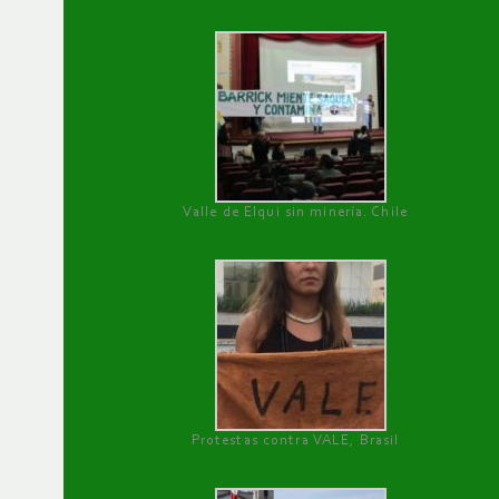
Valle de Elqui sin minería. Chile
Protestas contra VALE, Brasil