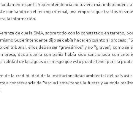
undamente que la Superintendencia no tuviera más independencia en 
 este confiando en el mismo criminal, una empresa que tras los mismo
rsa la información.
eranza de que la SMA, sobre todo con lo constatado en terreno, podrá
ismo Superintendente dijo se debía hacer en cuanto al proceso: “Se 
icio del tribunal, ellos deben ser “gravísimos” y no “graves”, como 
 empresa, dado que la compañía había sido sancionada con anteri
la calidad de las aguas o el riesgo que esto puede tener para la pobla
en de la credibilidad de la institucionalidad ambiental del país así
te a consecuencia de Pascua Lama- tenga la fuerza y valor de realiz
.