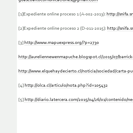
guascoaltocomunicaciones@gmail.com
[1]Expediente online proceso 1 (A-002-2013):
http://snifa
[2]Expediente online proceso 2 (D-011-2015):
http://snifa
[3]
http://www.mapuexpress.org/?p=2730
http://aureliennewenmapuche.blogspot.cl/2015/07/barrick-
http://www.elquehaydecierto.cl/noticia/sociedad/carta-p
[4]
http://olca.cl/articulo/nota.php?id=105432
[5]
http://diario.latercera.com/2015/04/26/01/contenido/n