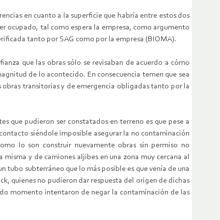
rencias en cuanto a la superficie que habría entre estos dos
 ser ocupado, tal como espera la empresa, como argumento
verificada tanto por SAG como por la empresa (BIOMA).
nfianza que las obras sólo se revisaban de acuerdo a cómo
 magnitud de lo acontecido. En consecuencia temen que sea
obras transitorias y de emergencia obligadas tanto por la
es que pudieron ser constatados en terreno es que pese a
 contacto siéndole imposible asegurar la no contaminación
 como lo son construir nuevamente obras sin permiso no
a misma y de camiones aljibes en una zona muy cercana al
un tubo subterráneo que lo más posible es que venía de una
k, quienes no pudieron dar respuesta del origen de dichas
todo momento intentaron de negar la contaminación de las