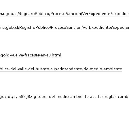
.sma.gob.cl/RegistroPublico/ProcesoSancion/VerExpediente?expedi
.sma.gob.cl/RegistroPublico/ProcesoSancion/VerExpediente?expedi
gold-vuelve-fracasar-en-su.html
ublica-del-valle-del-huasco-superintendente-de-medio-ambiente
egocios/27-188382-9-super-del-medio-ambiente-aca-las-reglas-camb