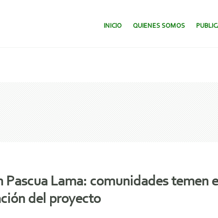
SALTAR AL CONTENIDO.
INICIO
QUIENES SOMOS
PUBLI
en Pascua Lama: comunidades temen es
ción del proyecto