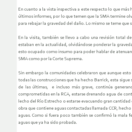
En cuanto a la vista inspectiva a este respecto lo que más 
últimos informes, por lo que temen que la SMA termine o
para rebajar la gravedad del daño. Lo mismo se teme que 
En la visita, también se llevo a cabo una revisión total
estaban en la actualidad, olvidándose ponderar la graved
esto ocupado como insumo para poder hablar de atenuantes
SMA como por la Corte Suprema.
Sin embargo la comunidades celebraron que aunque esto s
todas las construcciones que ha hecho Barrick, esta sigu
de las últimas, e incluso más grave, continúa generan
comprometidas en la RCA, estarse drenando agua de conta
lecho del Río Estrecho o estarse evacuando gran cantidad 
obra que contiene aguas contactadas llamada CCR, hecho q
aguas. Como si fuera poco también se confirmó la mala f
aguas que ya ha sido probada.