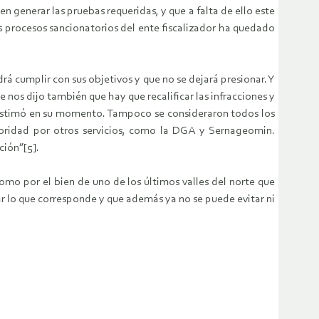
generar las pruebas requeridas, y que a falta de ello este
s procesos sancionatorios del ente fiscalizador ha quedado
 cumplir con sus objetivos y que no se dejará presionar. Y
nos dijo también que hay que recalificar las infracciones y
se estimó en su momento. Tampoco se consideraron todos los
oridad por otros servicios, como la DGA y Sernageomin.
ción”[5].
 como por el bien de uno de los últimos valles del norte que
ar lo que corresponde y que además ya no se puede evitar ni