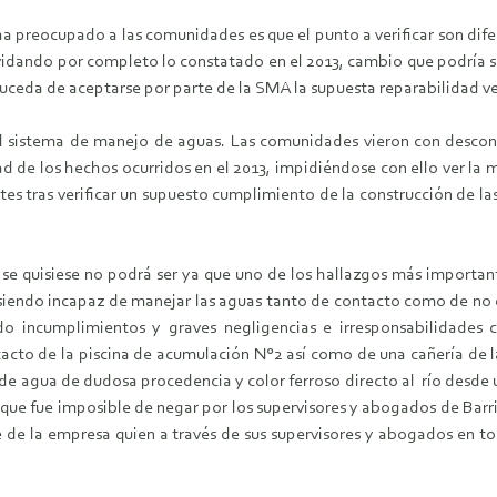
ha preocupado a las comunidades es que el punto a verificar son dife
lvidando por completo lo constatado en el 2013, cambio que podría
suceda de aceptarse por parte de la SMA la supuesta reparabilidad 
 del sistema de manejo de aguas. Las comunidades vieron con desco
ad de los hechos ocurridos en el 2013, impidiéndose con ello ver la
 tras verificar un supuesto cumplimiento de la construcción de las 
e quisiese no podrá ser ya que uno de los hallazgos más important
e siendo incapaz de manejar las aguas tanto de contacto como de no
do incumplimientos y graves negligencias e irresponsabilidades
cto de la piscina de acumulación N°2 así como de una cañería de l
de agua de dudosa procedencia y color ferroso directo al río desde 
ue fue imposible de negar por los supervisores y abogados de Barric
e de la empresa quien a través de sus supervisores y abogados en 