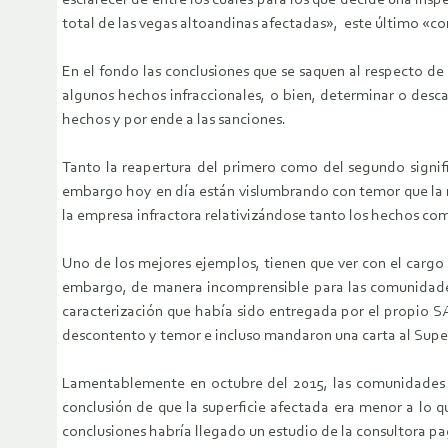
esclarecer de entre los cuales para los que decide una ins
total de las vegas altoandinas afectadas», este último «c
En el fondo las conclusiones que se saquen al respecto de
algunos hechos infraccionales, o bien, determinar o desca
hechos y por ende a las sanciones.
Tanto la reapertura del primero como del segundo signifi
embargo hoy en día están vislumbrando con temor que la r
la empresa infractora relativizándose tanto los hechos co
Uno de los mejores ejemplos, tienen que ver con el cargo 
embargo, de manera incomprensible para las comunidades
caracterización que había sido entregada por el propio S
descontento y temor e incluso mandaron una carta al Super
Lamentablemente en octubre del 2015, las comunidades p
conclusión de que la superficie afectada era menor a lo 
conclusiones habría llegado un estudio de la consultora pa