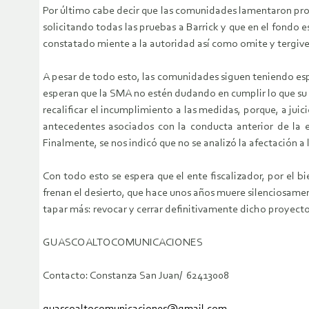
Por último cabe decir que las comunidades lamentaron prof
solicitando todas las pruebas a Barrick y que en el fondo
constatado miente a la autoridad así como omite y tergive
A pesar de todo esto, las comunidades siguen teniendo esp
esperan que la SMA no estén dudando en cumplir lo que su m
recalificar el incumplimiento a las medidas, porque, a ju
antecedentes asociados con la conducta anterior de la
Finalmente, se nos indicó que no se analizó la afectación a 
Con todo esto se espera que el ente fiscalizador, por el bi
frenan el desierto, que hace unos años muere silenciosamen
tapar más: revocar y cerrar definitivamente dicho proyecto
GUASCOALTOCOMUNICACIONES
Contacto: Constanza San Juan/ 62413008