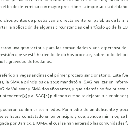
pección personal en terreno son: «Efectividad de haberse generado rie
on el fin de determinar con mayor precisión «La importancia del dañ
 dichos puntos de prueba van a directamente, en palabras de la mis
rtar la aplicación de algunas circunstancias del artículo 40 de la 
caron una gran victoria para las comunidades y una esperanza de cr
evisión que se está haciendo de dichos procesos, sobre todo del 
mo la gravedad de los daños.
referido a vegas andinas del primer proceso sancionatorio. Este fue 
, la SMA a principios de 2015 mandató al SAG realizar un informe
AG de Vallenar y SMA dos años antes, y que además no fue puesta p
intendente[3] y al SAG[4] pidiendo que no se dejaran sucumbir por p
udieron confirmar sus miedos. Por medio de un deficiente y poco
que se había constatado en un principio y que, aunque mínimos, se h
gada por Barrick, BIOMA, el cual se han enterado las comunidades fu