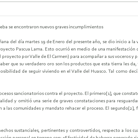
eba se encontraron nuevos graves incumplimientos
ñana del día martes 19 de Enero del presente año, se dio inicio a la
oyecto Pascua Lama. Esto ocurrió en medio de una manifestación de
l proyecto por Valle de El Carmen) para acompañar a sus voceros y per
aber que su verdadero oro son los productos que esta tierra les da, 
posibilidad de seguir viviendo en el Valle del Huasco. Tal como decía
rocesos sancionatorios contra el proyecto. El primero[1], que const
alidad y omitió una serie de graves constataciones para resguarda
ón a las comunidades y mandato rehacer el proceso. El segundo[2], fu
hos sustanciales, pertinentes y controvertidos, respecto a los cu