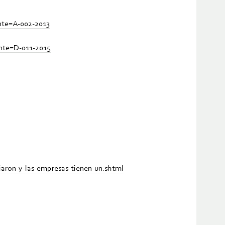
ente=A-002-2013
ente=D-011-2015
iaron-y-las-empresas-tienen-un.shtml