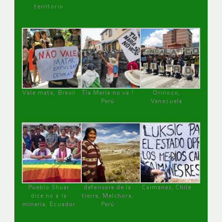
territorio
Vale mata, Brasil
Tía María no va !
Orinoco,
Perú
Venezuela
Pueblo Shuar
defensora de la
Caimanes, Chile
dice no a la
tierra, Melchora,
minería, Ecuador
Perú