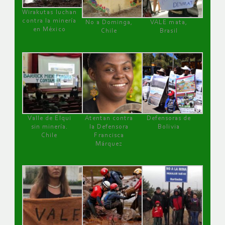
Wirakutas luchan
contra la minería
No a Dominga,
VALE mata,
en México
Chile
Brasil
Valle de Elqui
Atentan contra
Defensoras de
sin minería.
la Defensora
Bolivia
Chile
Francisca
Márquez