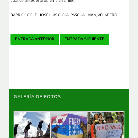
cuanto antes el problema en Chile.
BARRICK GOLD
,
JOSÉ LUIS GIOJA
,
PASCUA LAMA
,
VELADERO
Navegador
ENTRADA ANTERIOR
ENTRADA SIGUIENTE
de
artículos
GALERÌA DE FOTOS