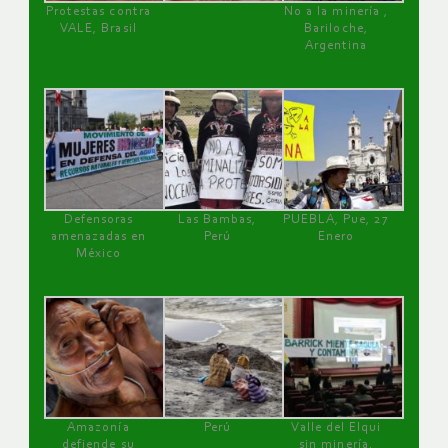
Protestas contra
No a la minería ,
VALE, Brasil
Bariloche,
Argentina
Defensoras
Las Bambas,
PUEBLA, Pue, 27
amenazadas en
Perú
Enero
México
Amazonía
Perú
Valle del Elqui
defiende su
sin minería.